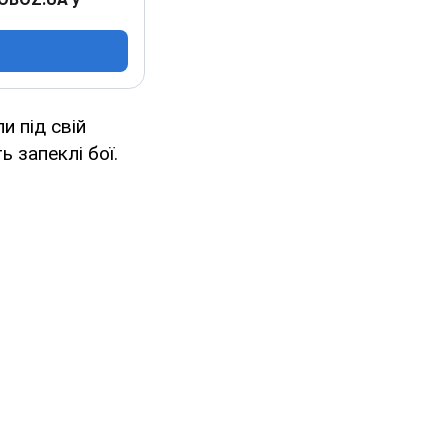
и під свій
 запеклі бої.