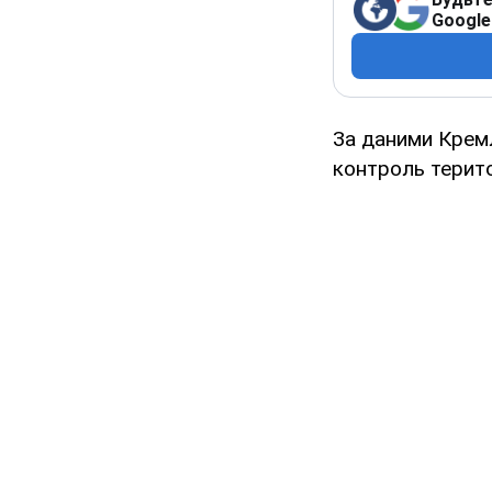
Google
За даними Кремл
контроль терито