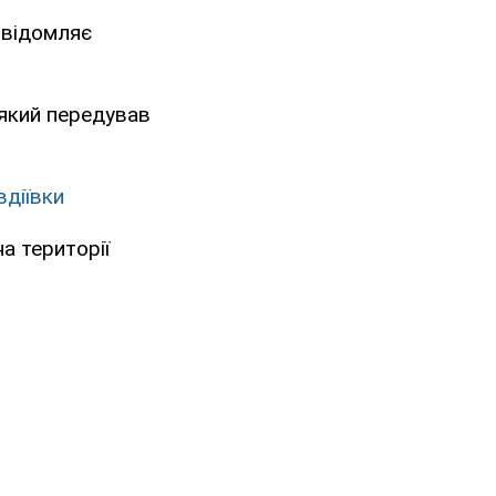
овідомляє
 який передував
вдіївки
на території