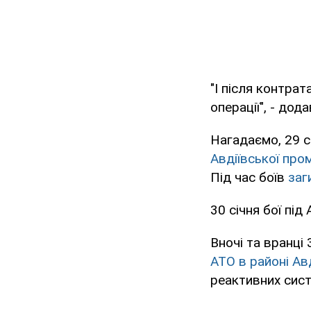
"І після контра
операції", - до
Нагадаємо, 29 с
Авдіївської про
Під час боїв
заг
30 січня бої під
Вночі та вранці
АТО в районі Ав
реактивних сист