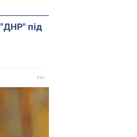
"ДНР" під
РУС