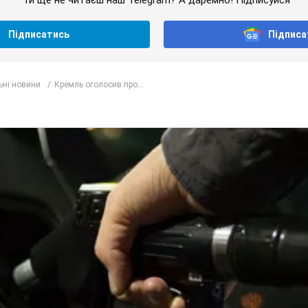
Ти ще не читаєш наш Telegram? А даремно! Підписуйся
Підписатись
Підписа
ьні новини
Кремль оголосив про...