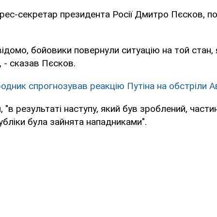
рес-секретар президента Росії Дмитро Пєсков, п
відомо, бойовики повернули ситуацію на той стан,
, - сказав Пєсков.
одник спрогнозував реакцію Путіна на обстріли А
 "в результаті наступу, який був зроблений, части
убліки була зайнята нападниками".