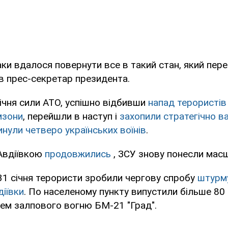
таки вдалося повернути все в такий стан, який пере
дав прес-секретар президента.
ічня сили АТО, успішно відбивши
напад терористів 
мзони
, перейшли в наступ і
захопили стратегічно в
инули четверо українських воїнів
.
 Авдіївкою
продовжились
, ЗСУ знову понесли масш
 31 січня терористи зробили чергову спробу
штурму
діївки
. По населеному пункту випустили більше 80 
ем залпового вогню БМ-21 "Град".