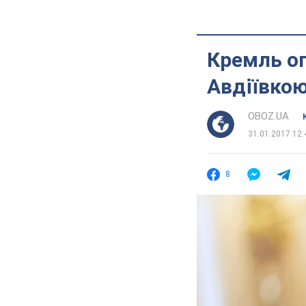
Кремль ог
Авдіївко
OBOZ.UA
31.01.2017 12:
8