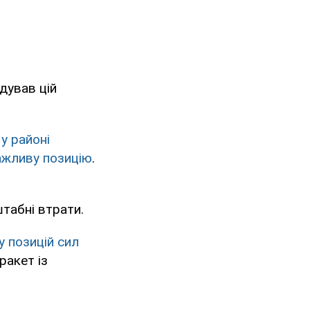
дував цій
у районі
ажливу позицію
.
табні втрати.
 позицій сил
ракет із