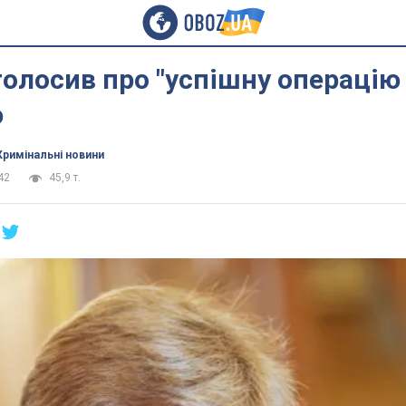
олосив про "успішну операцію 
ю
Кримінальні новини
42
45,9 т.