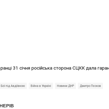
ранці 31 січня російська сторона СЦКК дала гаран
Бої під Авдіївкою
Війна в Україні
Новини ДНР
Дмитро Пєсков