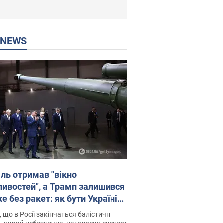
P NEWS
ль отримав "вікно
ивостей", а Трамп залишився
 без ракет: як бути Україні?
рв’ю з Мельником
 що в Росії закінчаться балістичні
, вкрай небезпечна, наголосив експерт