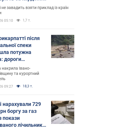
і не завадить взяти приклад із країн
и
1,7 т.
26 05:10
рикарпатті після
альної спеки
шла потужна
а: дороги
творились на
 накрила Івано-
. Відео
івщину та курортний
ель
18,3 т.
26 09:27
і нарахували 729
грн боргу за газ
з покази
ованого лічильника: