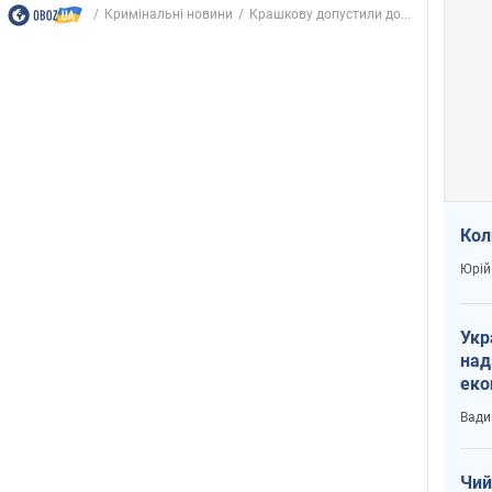
Кримінальні новини
Крашкову допустили до...
Кол
Юрій
Укр
над
еко
сві
Вади
Чий