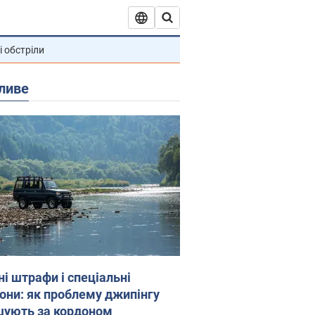
і обстріли
ливе
ні штрафи і спеціальні
гони: як проблему джипінгу
шують за кордоном