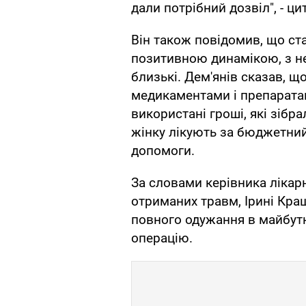
дали потрібний дозвіл", - ци
Він також повідомив, що ста
позитивною динамікою, з нею
близькі. Дем'янів сказав, щ
медикаментами і препаратам
використані гроші, які зібр
жінку лікують за бюджетний
допомоги.
За словами керівника лікарні
отриманих травм, Ірині Кра
повного одужання в майбут
операцію.