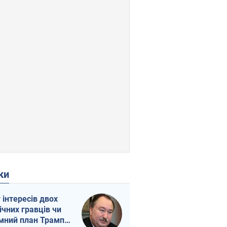
ки
г інтересів двох
ічних гравців чи
мний план Трампа