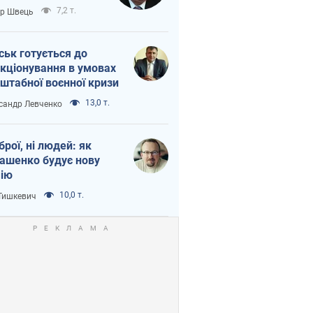
тіна?
7,2 т.
ор Швець
ськ готується до
кціонування в умовах
штабної воєнної кризи
13,0 т.
сандр Левченко
зброї, ні людей: як
ашенко будує нову
ію
10,0 т.
 Тишкевич