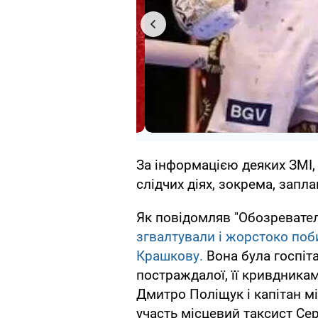
За інформацією деяких ЗМІ,
слідчих діях, зокрема, запла
Як повідомляв "Обозревател
згвалтували і жорстоко поб
Крашкову.
Вона була госпіт
постраждалої, її кривдника
Дмитро Поліщук і капітан мі
участь місцевий таксист Сер