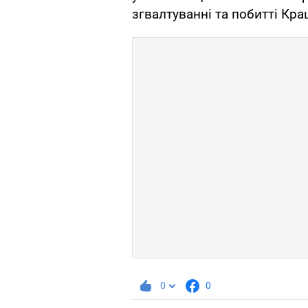
згвалтуванні та побитті Кра
0
0