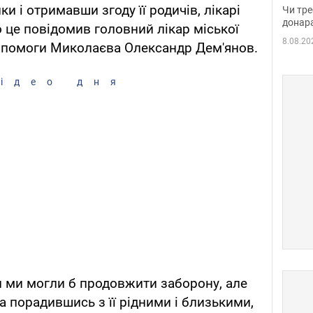
судд
и і отримавши згоду її родичів, лікарі
Чи тре
неоч
донар
о це повідомив головний лікар міської
8.08.20
допомоги Миколаєва Олександр Дем'янов.
ідео дня
 ми могли б продовжити заборону, але
а порадившись з її рідними і близькими,