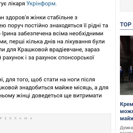
тує лікаря
Укрінформ.
н здоров'я жінки стабільне з
TO
 поруч постійно знаходяться її рідні та
о Ірина забезпечена всіма необхідними
и, перші кілька днів на лікування були
али для Крашковой врадіевчане, зараз
 рахунок і за рахунок спонсорської
, для того, щоб стати на ноги після
шковой знадобиться майже місяць, а для
ньому жінці доведеться ще витримати
Крем
можл
майже
Інте
Думка,
ракети