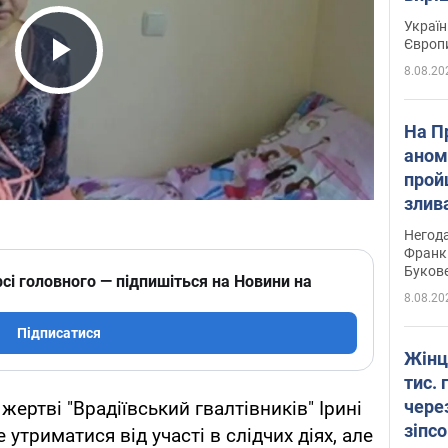
Україн
Європ
8.08.20
Play Video
На П
аном
прой
злив
пере
Негода
річки
Франк
Буков
сі головного — підпишіться на Новини на
8.08.20
Підписатися
Жінц
тис. 
чере
ертві "Врадіївський гвалтівників" Ірині
зіпс
триматися від участі в слідчих діях, але