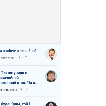
и закінчиться війна?
4,7 т.
 Хрістензен
аїна вступила в
звичайний
номічний стан. Чи є
тло вкінці тунелю?
4,1 т.
м Денисенко
 буде Крим, той і