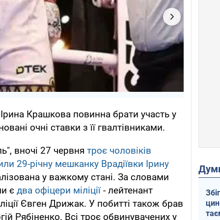
 Ірина Крашкова повинна брати участь у
новані очні ставки з її гвалтівниками.
ь", вночі 27 червня
троє чоловіків
или 29-річну мешканку Врадіївки Ірину
Дум
алізована у важкому стані. За словами
ми є
два офіцери міліції
- лейтенант
Збі
ліції Євген Дрижак. У побитті також брав
цин
тає
гій Рябіненко. Всі троє обвинувачених у