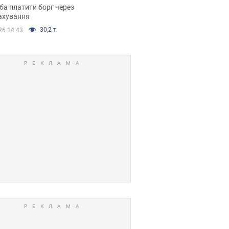
я ухвалив
ба платити борг через
ікуване рішення
ахування
30,2 т.
26 14:43