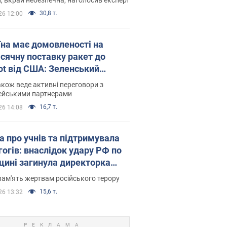
30,8 т.
26 12:00
їна має домовленості на
сячну поставку ракет до
iot від США: Зеленський
рив подробиці
акож веде активні переговори з
ейськими партнерами
16,7 т.
26 14:08
а про учнів та підтримувала
гогів: внаслідок удару РФ по
щині загинула директорка
ького ліцею, її чоловік та онук
пам'ять жертвам російського терору
15,6 т.
26 13:32