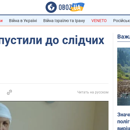
ни
Війна в Україні
Війна Ізраїлю та Ірану
VENETO
Російськ
Важ
устили до слідчих
Читать на русском
Знач
полі
вирі