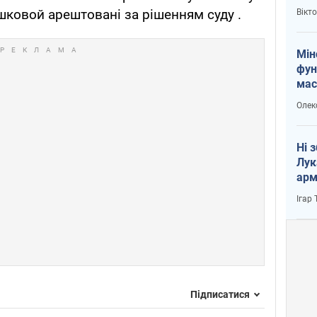
і Пу
шковой арештовані за рішенням суду .
Вікт
Мін
фун
мас
Олек
Ні 
Лук
арм
Ігар
Підписатися