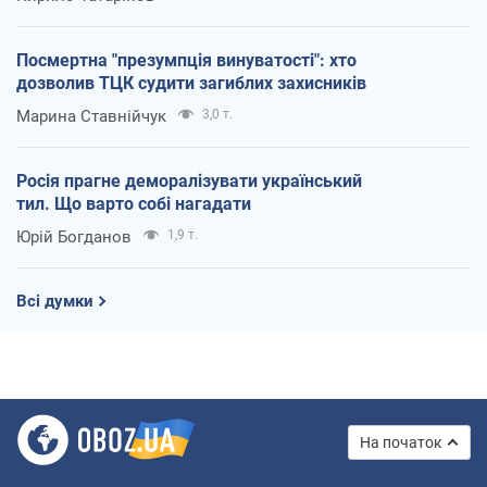
Посмертна "презумпція винуватості": хто
дозволив ТЦК судити загиблих захисників
Марина Ставнійчук
3,0 т.
Росія прагне деморалізувати український
тил. Що варто собі нагадати
Юрій Богданов
1,9 т.
Всі думки
На початок