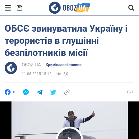
ОБСЄ звинуватила Україну і
терористів в глушінні
безпілотників місії
OBOZ.UA
Кримінальні новини
11.06.2015 15:12
5,0 т.
0
РУС