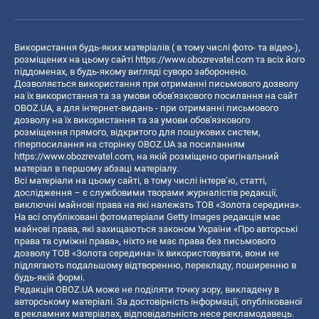
Використання будь-яких матеріалів ( в тому числі фото- та відео-),
розміщених на цьому сайті
https://www.obozrevatel.com
та всіх його
піддоменах, в будь-якому вигляді суворо заборонено.
Дозволяється використання при отриманні письмового дозволу
на їх використання та за умови обов'язкового посилання на сайт
OBOZ.UA, а для інтернет-видань - при отриманні письмового
дозволу на їх використання та за умови обов'язкового
розміщення прямого, відкритого для пошукових систем,
гіперпосилання на сторінку OBOZ.UA за посиланням
https://www.obozrevatel.com
, на якій розміщено оригінальний
матеріал в першому абзаці матеріалу.
Всі матеріали на цьому сайті, в тому числі інтерв’ю, статті,
дослідження – є службовими творами журналістів редакції,
виключні майнові права на які належать ТОВ «Золота середина».
На всі опубліковані фотоматеріали Getty Images редакція має
майнові права, які захищаються законом України «Про авторські
права та суміжні права», ніхто не має права без письмового
дозволу ТОВ «Золота середина» їх використовувати, вони не
підлягають подальшому відтворенню, перекладу, поширенню в
будь-якій формі.
Редакція OBOZ.UA може не поділяти точку зору, викладену в
авторському матеріалі. За достовірність інформації, опублікованої
в рекламних матеріалах, відповідальність несе рекламодавець.