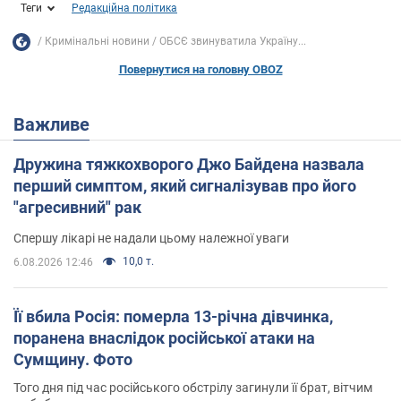
Теги
Редакційна політика
Кримінальні новини
ОБСЄ звинуватила Україну...
Повернутися на головну OBOZ
Важливе
Дружина тяжкохворого Джо Байдена назвала
перший симптом, який сигналізував про його
"агресивний" рак
Спершу лікарі не надали цьому належної уваги
10,0 т.
6.08.2026 12:46
Її вбила Росія: померла 13-річна дівчинка,
поранена внаслідок російської атаки на
Сумщину. Фото
Того дня під час російського обстрілу загинули її брат, вітчим