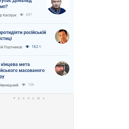
тупає Дональд
мп?
657
ор Каспрук
протидіяти російській
істиці
18,2 т.
лій Портников
 кінцева мета
ійського масованого
ру
156
 Чернецький