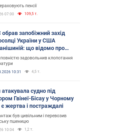
ераховують пенсії
109,5 т.
26 07:00
запобіжний захід
осолці України у США
анішиній: що відомо про
ву
 повністю задовольнив клопотання
ратури
4,5 т.
8.2026 10:31
я атакувала судно під
ором Гвінеї-Бісау у Чорному
: є жертва і постраждалі
нтаж був цивільним і перевозив
нську пшеницю
1,2 т.
26 10:04