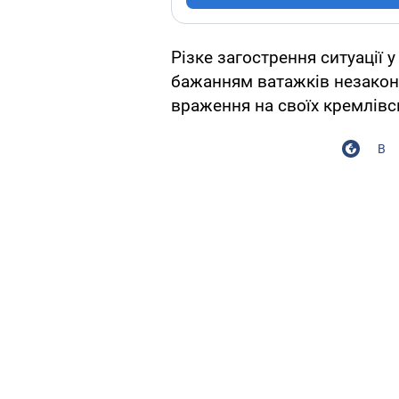
Різке загострення ситуації 
бажанням ватажків незакон
враження на своїх кремлівс
В