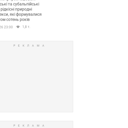
ські та субальпійські
 рідкісні природні
кси, які формувалися
ом сотень років
1,8 т.
26 23:00