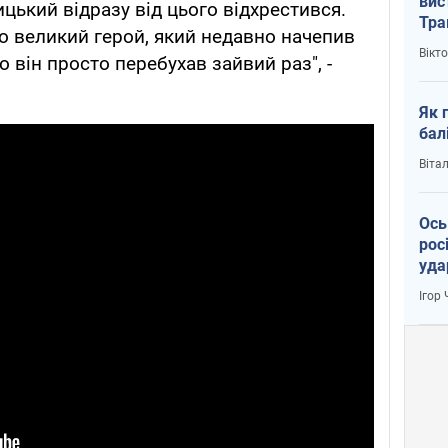
вис
цький відразу від цього відхрестився.
Тра
що великий герой, який недавно начепив
Вікт
о він просто перебухав зайвий раз", -
Як 
бал
Віта
Ось
рос
уда
Ігор