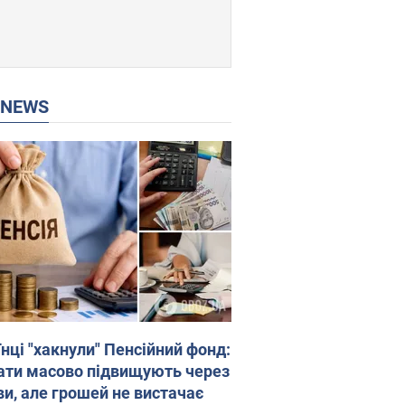
P NEWS
нці "хакнули" Пенсійний фонд:
ати масово підвищують через
ви, але грошей не вистачає