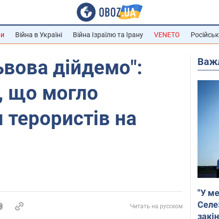
ни
Війна в Україні
Війна Ізраїлю та Ірану
VENETO
Російськ
Важ
ьвова дійдемо":
, що могло
 терористів на
"У ме
Селе
Читать на русском
закін