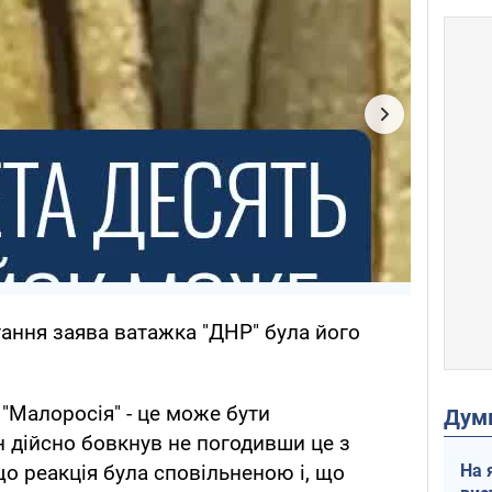
тання заява ватажка "ДНР" була його
 "Малоросія" - це може бути
Дум
н дійсно бовкнув не погодивши це з
На 
що реакція була сповільненою і, що