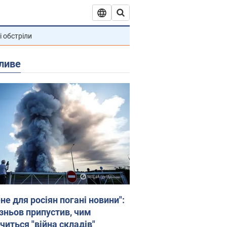
і обстріли
ливе
не для росіян погані новини":
зньов припустив, чим
читься "війна складів"