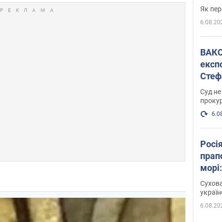
Як пер
6.08.20
ВАКС обрав 
експ
Стеф
спра
Суд не
проку
6.0
Росі
прап
морі
Сухова
украї
6.08.20