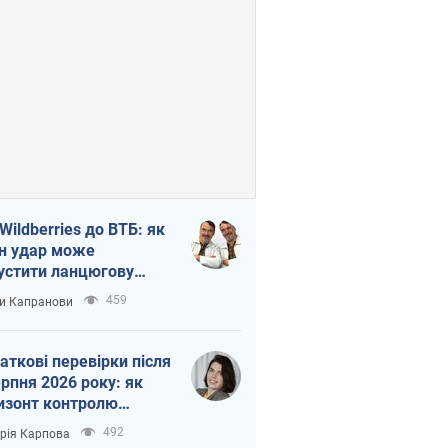
 Wildberries до ВТБ: як
н удар може
устити ланцюгову
кцію в Росії
459
и Капранови
аткові перевірки після
ерпня 2026 року: як
изонт контролю
рочується з 6,5 до 3
492
орія Карпова
ів