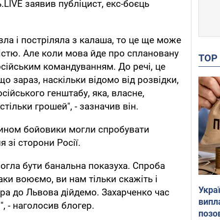
LIVE заявив публіцист, екс-боєць
зла і постріляла з калаша, то це ще може
стю. Але коли мова йде про сплановану
TO
осійським командуванням. До речі, це
що зараз, наскільки відомо від розвідки,
осійського генштабу, яка, власне,
стільки грошей", - зазначив він.
чином бойовики могли спробувати
 зі сторони Росії.
огла бути банальна показуха. Спроба
ки воюємо, ви нам тільки скажіть і
Украї
тра до Львова дійдемо. Захарченко час
випл
", - наголосив блогер.
позо