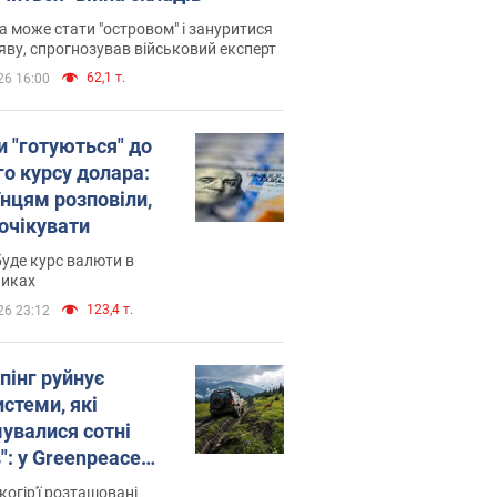
 може стати "островом" і зануритися
яву, спрогнозував військовий експерт
62,1 т.
26 16:00
и "готуються" до
го курсу долара:
їнцям розповіли,
 очікувати
уде курс валюти в
никах
123,4 т.
26 23:12
пінг руйнує
стеми, які
увалися сотні
": у Greenpeace
ли на сполох
когір'ї розташовані