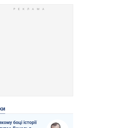
ки
якому боці історії