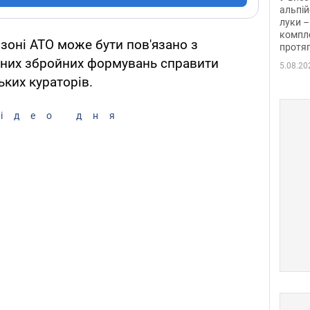
альпій
луки –
компле
у зоні АТО може бути пов'язано з
протяг
них збройних формувань справити
5.08.20
ьких кураторів.
ідео дня