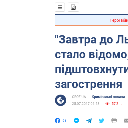
Герої вій
"Завтра до Л
стало відомо
підштовхнути
загострення
OBOZ.UA
Кримінальні новини
25.07.2017 06:58
57,2 т.
68