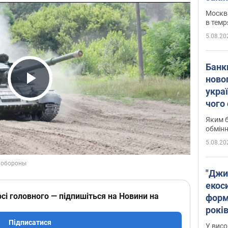
Москва
в темр
5.08.20
Банк
ново
укра
Play Video
чого
Яким б
обмін
5.08.20
"Джи
екоси
сі головного — підпишіться на Новини на
форм
років
заби
Підписатися
У висо