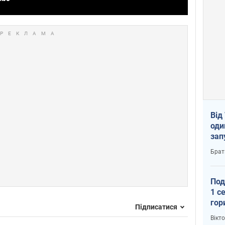
Від
оди
зап
реа
Брат
Под
1 с
гор
Підписатися
ско
Вікт
рок