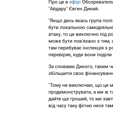
Про це в
ефірі
Обозреватель.
"Айдару" Євген Дикий.
"Якщо десь якась група полі
бути локальною самодіяльні
атаку, то це виключно під р
може бути пов'язано з тим, 
там перебуває інспекція з р
перевіряє, куди вони поділи 
За словами Дикого, таким 
збільшити своє фінансування
"Тому не виключаю, що це м
продемонструвати, а ми ж та
дайте ще грошей, то ми зав
від часу таку фігню несе там