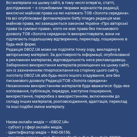
Всі матеріали на цьому сайті, в тому числі інтерв’ю, статті,
дослідження – є службовими творами журналістів редакції,
виключні майнові права на які належать ТОВ «Золота середина».
На всі опубліковані фотоматеріали Getty Images редакція має
майнові права, які захищаються законом України «Про авторські
права та суміжні права», ніхто не має права без письмового
дозволу ТОВ «Золота середина» їх використовувати, вони не
підлягають подальшому відтворенню, перекладу, поширенню в
будь-якій формі.
Редакція OBOZ.UA може не поділяти точку зору, викладену в
авторському матеріалі. За достовірність інформації, опублікованої
в рекламних матеріалах, відповідальність несе рекламодавець.
Заборонено використання матеріалів розміщених на цьому сайті,
хоч із зазначенням гіперпосилання на сторінку цього сайту,
логотипу OBOZ.UA або будь-якого іншого згадування, але без
письмового дозволу Редакції/ТОВ «Золота середина»
Незаконним використанням матеріалів буде вважатися: будь-яке
копiювання, публiкацiя, передрук, наступне поширення,
використання, переробка з використанням, включенням до
складу інших матеріалів, розповсюдження, адаптація, переклад
та інші подібні зміни матеріалу.
Назва онлайн медіа — «OBOZ.UA»
- суб'єкт у сфері онлайн медіа;
- ідентифікатор медіа — R40-06156;