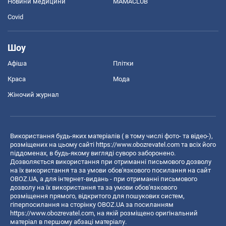
Новини медицини
MAMACLUB
Covid
Шоу
Афіша
Плітки
Краса
Мода
Жіночий журнал
Використання будь-яких матеріалів ( в тому числі фото- та відео-),
розміщених на цьому сайті
https://www.obozrevatel.com
та всіх його
піддоменах, в будь-якому вигляді суворо заборонено.
Дозволяється використання при отриманні письмового дозволу
на їх використання та за умови обов'язкового посилання на сайт
OBOZ.UA, а для інтернет-видань - при отриманні письмового
дозволу на їх використання та за умови обов'язкового
розміщення прямого, відкритого для пошукових систем,
гіперпосилання на сторінку OBOZ.UA за посиланням
https://www.obozrevatel.com
, на якій розміщено оригінальний
матеріал в першому абзаці матеріалу.