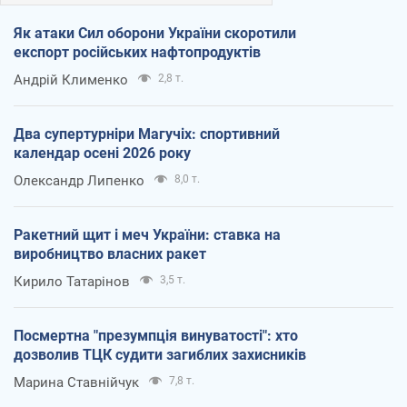
Як атаки Сил оборони України скоротили
експорт російських нафтопродуктів
Андрій Клименко
2,8 т.
Два супертурніри Магучіх: спортивний
календар осені 2026 року
Олександр Липенко
8,0 т.
Ракетний щит і меч України: ставка на
виробництво власних ракет
Кирило Татарінов
3,5 т.
Посмертна "презумпція винуватості": хто
дозволив ТЦК судити загиблих захисників
Марина Ставнійчук
7,8 т.