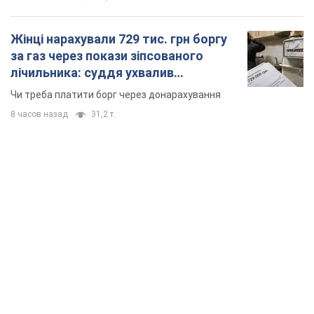
Жінці нарахували 729 тис. грн боргу
за газ через покази зіпсованого
лічильника: суддя ухвалив
неочікуване рішення
Чи треба платити борг через донарахування
8 часов назад
31,2 т.