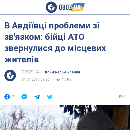
В Авдіївці проблеми зі
зв'язком: бійці АТО
звернулися до місцевих
жителів
OBOZ.UA
Кримінальні новини
31.01.2017 08:36
17,0 т.
7
РУС