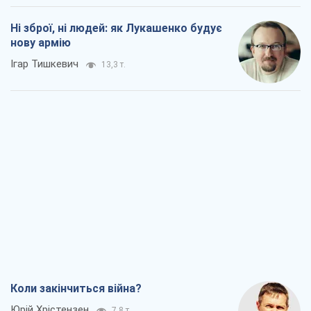
Ні зброї, ні людей: як Лукашенко будує
нову армію
Ігар Тишкевич
13,3 т.
Коли закінчиться війна?
Юрій Хрістензен
7,8 т.