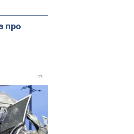
з про
РУС