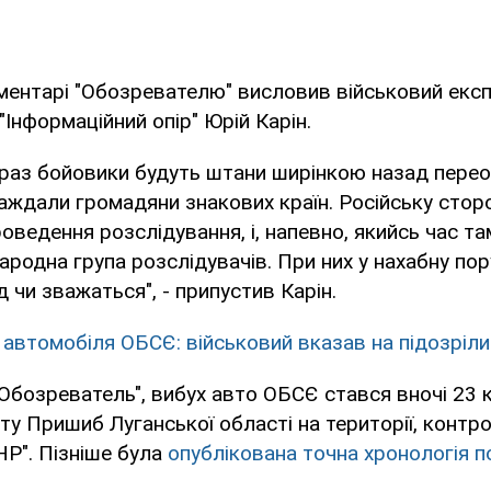
ментарі "Обозревателю" висловив військовий експ
"Інформаційний опір" Юрій Карін.
араз бойовики будуть штани ширінкою назад перео
раждали громадяни знакових країн. Російську стор
оведення розслідування, і, напевно, якийсь час та
родна група розслідувачів. При них у нахабну по
 чи зважаться", - припустив Карін.
 автомобіля ОБСЄ: військовий вказав на підозріл
Обозреватель", вибух авто ОБСЄ стався вночі 23 к
ту Пришиб Луганської області на території, контр
Р". Пізніше була
опублікована точна хронологія по