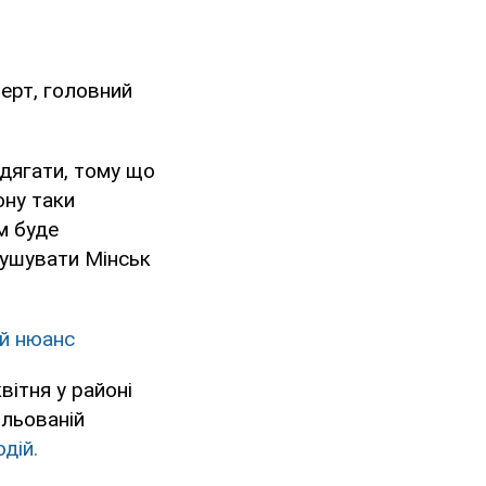
ерт, головний
дягати, тому що
ону таки
м буде
рушувати Мінськ
ий нюанс
вітня у районі
ольованій
дій.