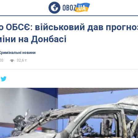
о ОБСЄ: військовий дав прогно
іни на Донбасі
Кримінальні новини
20
32,6 т.