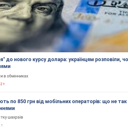
я" до нового курсу долара: українцям розповіли, чо
нями
и в обмінниках
2 т.
ть по 850 грн від мобільних операторів: що не так
еннями
стку шахраїв
 т.