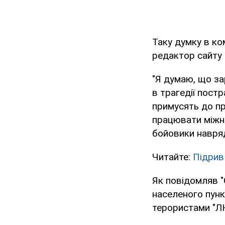
Таку думку в ко
редактор сайту 
"Я думаю, що з
в трагедії пост
примусять до пр
працювати міжна
бойовики навряд
Читайте:
Підрив
Як повідомляв "
населеного пунк
терористами "ЛН