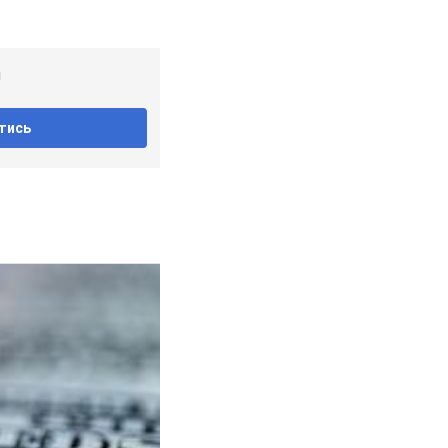
!
тись