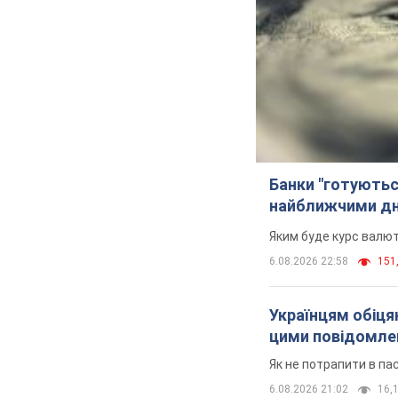
Банки "готуютьс
найближчими д
Яким буде курс валют
6.08.2026 22:58
151,
Українцям обіцяю
цими повідомл
Як не потрапити в па
6.08.2026 21:02
16,1