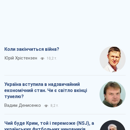
Україна вступила в надзвичайний
економічний стан. Чи є світло вкінці
тунелю?
Вадим Денисенко
8,2 т.
Чий буде Крим, той і переможе (NSJ), а
українських футбольних чиновників
можуть назвати вбивцями
Олександр Кірш
7,9 т.
Захід проспав загрозу: Росія може
перевірити НАТО війною
Леонід Невзлін
8,8 т.
Всі думки