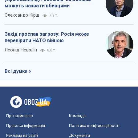
Про компанію
Команда
Правова інформація
Політика конфіденційності
Реклама на сайті
Документи
Редакційна політика
Журналісти OBOZ.UA на місці
подій
OBOZ.UA
Політика
Світ
Розслідування
Блоги
Суспільство
Регіони України