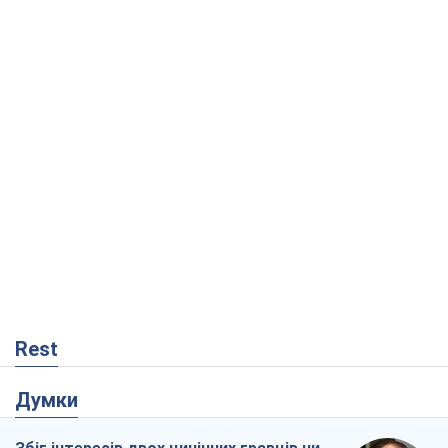
Rest
Думки
Збіг інтересів двох цинічних гравців чи
таємний план Трампа і Путіна?
Віктор Швець
13,1 т.
Мінськ готується до функціонування в
умовах масштабної воєнної кризи
Олександр Левченко
17,8 т.
Ні зброї, ні людей: як Лукашенко будує
нову армію