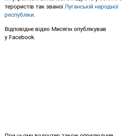
терористів так званої
Луганській народної
республіки
.
Відповідне відео Мисягін опублікував
у Facebook.
При цьому волонтер також оприлюднив