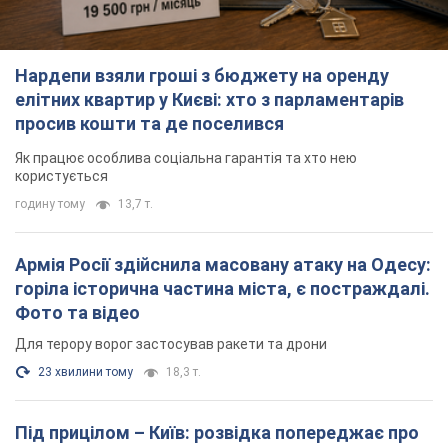
горіла історична частина міста, є постраждалі.
Фото та відео
Для терору ворог застосував ракети та дрони
23 хвилини тому
18,3 т.
Під прицілом – Київ: розвідка попереджає про
масштабні атаки на енергетику до Дня
незалежності
Путінська армія посилює терор
2 години тому
15,5 т.