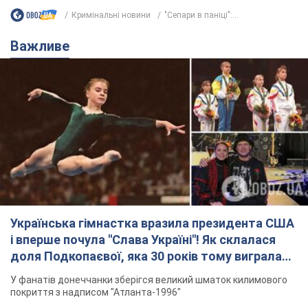
Українська гімнастка вразила президента США
і вперше почула "Слава Україні"! Як склалася
доля Подкопаєвої, яка 30 років тому виграла
"золото" Олімпіади
У фанатів донеччанки зберігся великий шматок килимового
покриття з надписом "Атланта-1996"
8.08.2026 18:30
37,8 т.
На Прикарпатті після аномальної
спеки пройшла потужна злива:
дороги перетворились на річки.
Відео
Негода накрила Івано-Франківщину та
курортний Буковель
8.08.2026 09:27
39,0 т.
Жінці нарахували 729 тис. грн боргу
за газ через покази зіпсованого