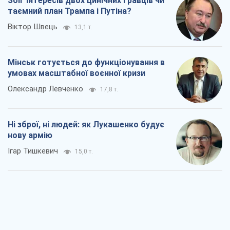
Ігар Тишкевич
15,0 т.
Коли закінчиться війна?
Юрій Хрістензен
10,2 т.