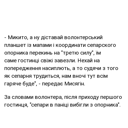
- Микито, а ну діставай волонтерський
планшет із мапами і координати сепарского
опорника перекинь на "третю силу", їм
саме гостинці свіжі завезли. Нехай на
попередження насиплють, а то судячи з того
як сепарня трудиться, нам вночі тут всім
гаряче буде", - передає Мисягін.
За словами волонтера, після приходу першого
гостинця, "сепари в паніці вибігли з опорника".