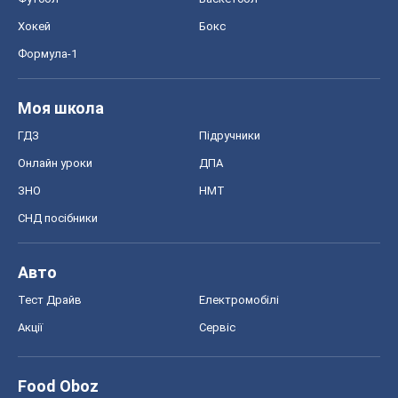
Авто
Тест Драйв
Електромобілі
Акції
Сервіс
Food Oboz
Рецепти
Напої
Дієти
Економіка
Ринки та компанії
Макроекономіка
MedOboz
Новини медицини
MAMACLUB