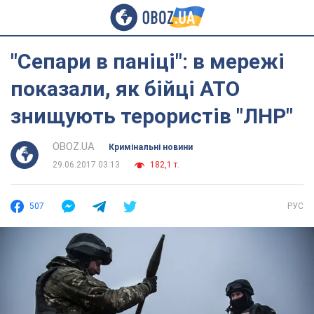
"Сепари в паніці": в мережі
показали, як бійці АТО
знищують терористів "ЛНР"
OBOZ.UA
Кримінальні новини
29.06.2017 03:13
182,1 т.
507
РУС