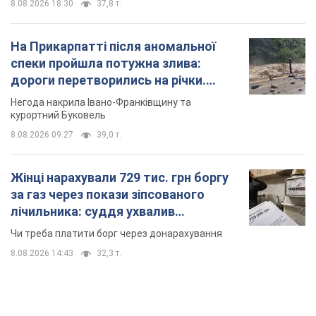
лічильника: суддя ухвалив
неочікуване рішення
Чи треба платити борг через донарахування
8.08.2026 14:43
32,3 т.
TOP NEWS