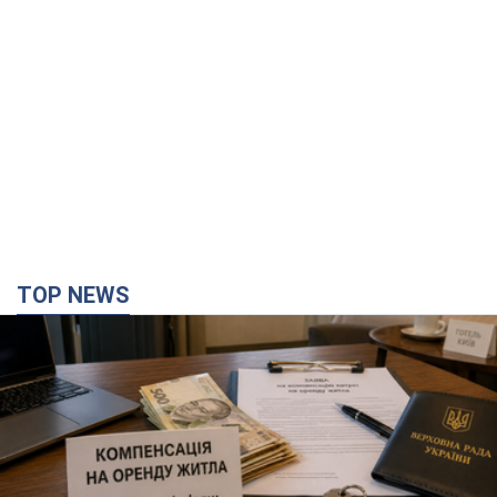
Нардепи взяли гроші з бюджету на оренду
елітних квартир у Києві: хто з парламентарів
просив кошти та де поселився
Як працює особлива соціальна гарантія та хто нею
користується
годину тому
13,7 т.
Армія Росії здійснила масовану атаку на Одесу: