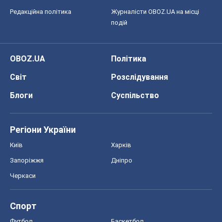
Київ
Харків
Запоріжжя
Дніпро
Черкаси
Спорт
Футбол
Баскетбол
Хокей
Бокс
Формула-1
Моя школа
ГДЗ
Підручники
Онлайн уроки
ДПА
ЗНО
НМТ
СНД посібники