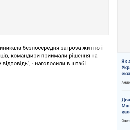
виникала безпосередня загроза життю і
ців, командири приймали рішення на
Як 
відповідь", - наголосили в штабі.
Укр
екс
наф
Андр
Два
Маг
кал
Олек