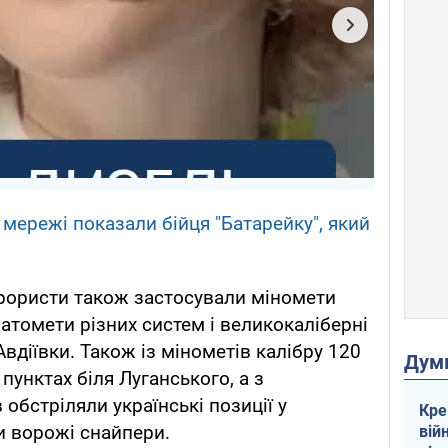
 мережі показали бійця "Батарейку", який
рористи також застосували міномети
натомети різних систем і великокаліберні
вдіївки. Також із мінометів калібру 120
Дум
пунктах біля Луганського, а з
обстріляли українські позиції у
Кре
и ворожі снайпери.
вій