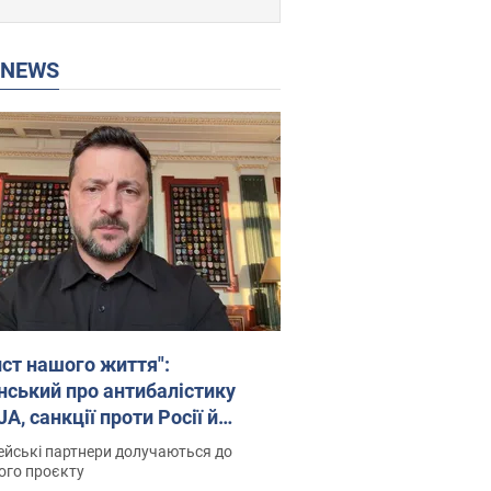
P NEWS
ист нашого життя":
нський про антибалістику
A, санкції проти Росії й
имку аграріїв. Відео
йські партнери долучаються до
ого проєкту