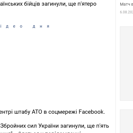
аїнських бійців загинули, ще п'ятеро
Матч в
6.08.20
ідео дня
ентрі штабу АТО в соцмережі Facebook.
Збройних сил України загинули, ще п'ять