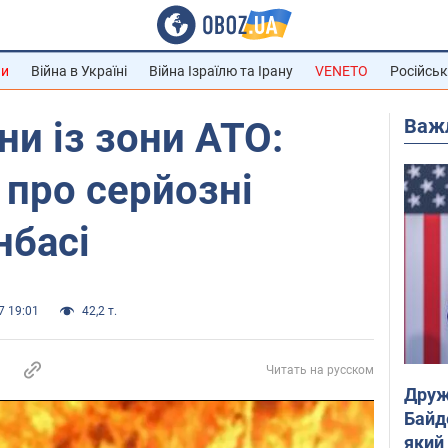
ни
Війна в Україні
Війна Ізраїлю та Ірану
VENETO
Російськ
Важ
ни із зони АТО:
 про серйозні
нбасі
7 19:01
42,2 т.
Читать на русском
Друж
Байд
який