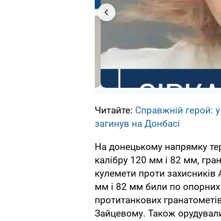
Читайте:
Справжній герой: у
загинув на Донбасі
На донецькому напрямку те
калібру 120 мм і 82 мм, гра
кулемети проти захисників А
мм і 82 мм били по опорних 
протитанкових гранатометів 
Зайцевому. Також орудувал