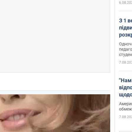
6.08.20
З 1 
підв
розк
Одноч
педаго
студен
7.08.20
"Нам
відп
щодо
Patri
Америк
обмеж
7.08.20