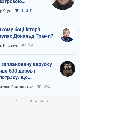
 загрозою
тична логістика
11,1 т.
ор Ягун
якому боці історії
тупає Дональд Трамп?
9,4 т.
ор Каспрук
 заплановану вирубку
ьше 600 дерев і
лотрасу: що
бувається на Теремках
852
ислав Самойленко
иєві