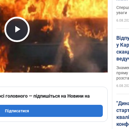
"агр
Спершу
уваги
6.08.20
Play Video
Відп
у Ка
скан
веду
захе
Знаме
пряму 
розста
6.08.20
сі головного — підпишіться на Новини на
"Дин
стар
Підписатися
квалі
конф