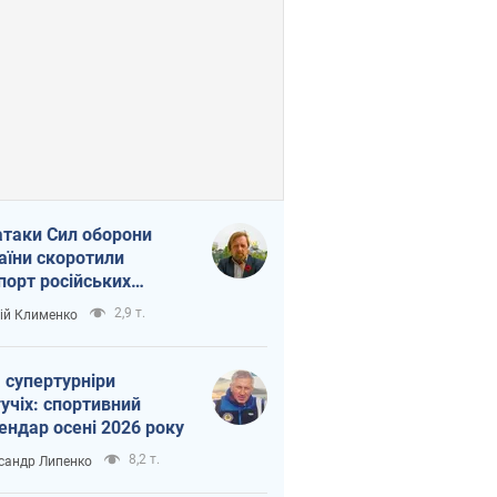
атаки Сил оборони
аїни скоротили
порт російських
топродуктів
2,9 т.
ій Клименко
 супертурніри
учіх: спортивний
ендар осені 2026 року
8,2 т.
сандр Липенко