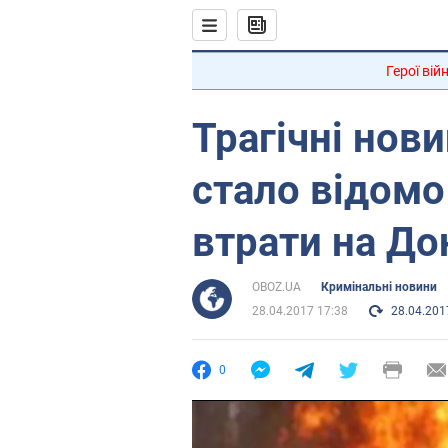
Герої вій
Трагічні нови
стало відомо
втрати на До
OBOZ.UA
Кримінальні новини
28.04.2017 17:38
28.04.201
0