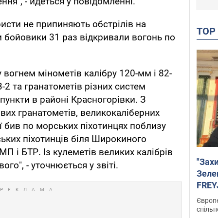
ня", - йдеться у повідомленні.
ристи не припиняють обстрілів на
TO
би бойовики 31 раз відкривали вогонь по
вогнем мінометів калібру 120-мм і 82-
-2 та гранатометів різних систем
пункти в районі Красногорівки. З
вих гранатометів, великокаліберних
ої бив по морських піхотинцях поблизу
ьких піхотинців біля Широкиного
П і БТР. Із кулеметів великих калібрів
"Зах
ого", - уточнюється у звіті.
Зеле
FREYJ
підтр
Європе
спільн