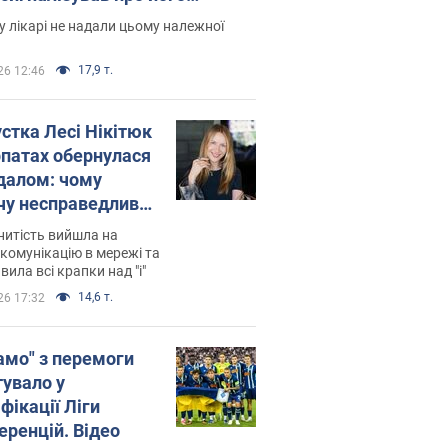
есивний" рак
 лікарі не надали цьому належної
17,9 т.
26 12:46
устка Лесі Нікітюк
рпатах обернулася
далом: чому
чу несправедливо
йтили
нитість вийшла на
комунікацію в мережі та
вила всі крапки над "і"
14,6 т.
26 17:32
амо" з перемоги
тувало у
фікації Ліги
еренцій. Відео