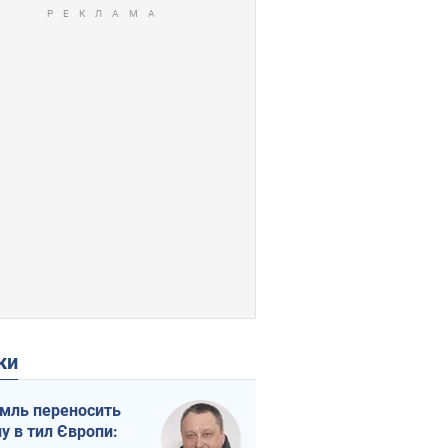
ки
мль переносить
ну в тил Європи: