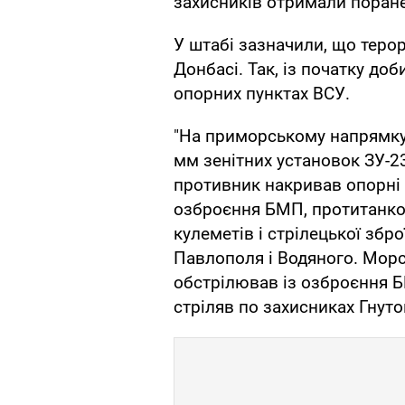
захисників отримали поранен
У штабі зазначили, що теро
Донбасі. Так, із початку до
опорних пунктах ВСУ.
"На приморському напрямку 
мм зенітних установок ЗУ-23
противник накривав опорні 
озброєння БМП, протитанко
кулеметів і стрілецької збр
Павлополя і Водяного. Морс
обстрілював із озброєння БМ
стріляв по захисниках Гнутов