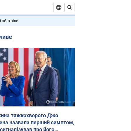
і обстріли
ливе
ина тяжкохворого Джо
ена назвала перший симптом,
 сигналізував про його