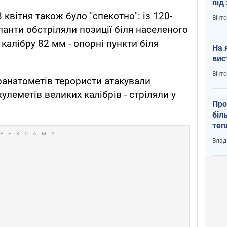
під
кри
квітня також було "спекотно": із 120-
Вікт
панти обстріляли позиції біля населеного
 калібру 82 мм - опорні пункти біля
На 
вис
Вікт
гранатометів терористи атакували
улеметів великих калібрів - стріляли у
Про
біл
теп
від
Влад
у К