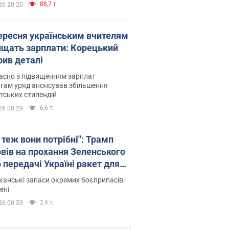
88,7 т.
26 20:20
вересня українським вчителям
ищать зарплати: Корецький
рив деталі
асно з підвищенням зарплат
гам уряд анонсував збільшення
тських стипендій
6,6 т.
26 00:29
 теж вони потрібні": Трамп
овів на прохання Зеленського
 передачі Україні ракет для
ot
анські запаси окремих боєприпасів
ені
2,4 т.
26 00:59