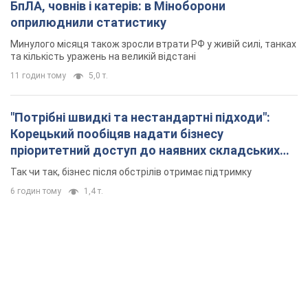
БпЛА, човнів і катерів: в Міноборони
оприлюднили статистику
Минулого місяця також зросли втрати РФ у живій силі, танках
та кількість уражень на великій відстані
11 годин тому
5,0 т.
"Потрібні швидкі та нестандартні підходи":
Корецький пообіцяв надати бізнесу
пріоритетний доступ до наявних складських
приміщень
Так чи так, бізнес після обстрілів отримає підтримку
6 годин тому
1,4 т.