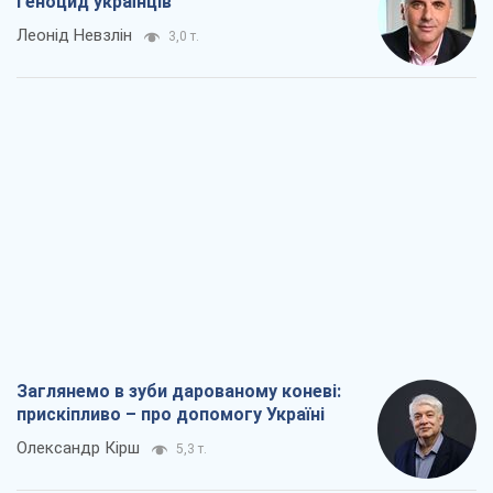
геноцид українців
Леонід Невзлін
3,0 т.
Заглянемо в зуби дарованому коневі:
прискіпливо – про допомогу Україні
Олександр Кірш
5,3 т.