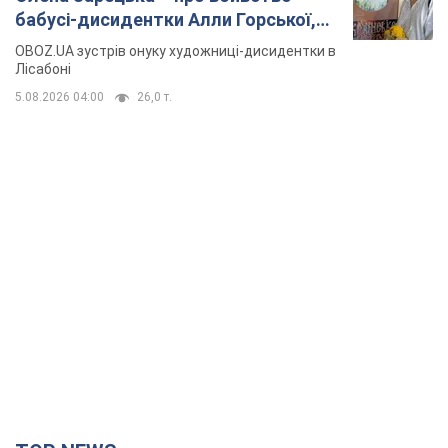
бабусі-дисидентки Алли Горської,
критику Дмитра Стуса та втечу в
OBOZ.UA зустрів онуку художниці-дисидентки в
Португалію з 5 дітьми
Лісабоні
5.08.2026 04:00
26,0 т.