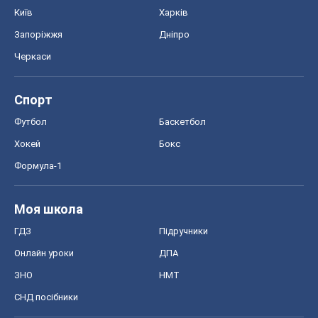
Київ
Харків
Запоріжжя
Дніпро
Черкаси
Спорт
Футбол
Баскетбол
Хокей
Бокс
Формула-1
Моя школа
ГДЗ
Підручники
Онлайн уроки
ДПА
ЗНО
НМТ
СНД посібники