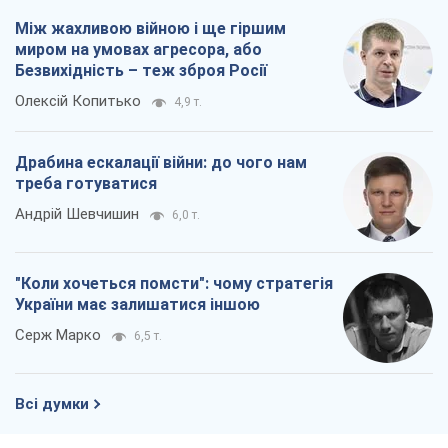
Між жахливою війною і ще гіршим
миром на умовах агресора, або
Безвихідність – теж зброя Росії
Олексій Копитько
4,9 т.
Драбина ескалації війни: до чого нам
треба готуватися
Андрій Шевчишин
6,0 т.
"Коли хочеться помсти": чому стратегія
України має залишатися іншою
Серж Марко
6,5 т.
Всі думки