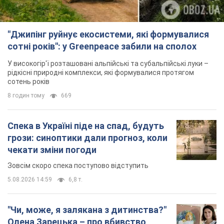
"Джипінг руйнує екосистеми, які формувалися
сотні років": у Greenpeace забили на сполох
У високогір'ї розташовані альпійські та субальпійські луки –
рідкісні природні комплекси, які формувалися протягом
сотень років
8 годин тому
669
Спека в Україні піде на спад, будуть
грози: синоптики дали прогноз, коли
чекати зміни погоди
Зовсім скоро спека поступово відступить
5.08.2026 14:59
6,8 т.
"Чи, може, я залякана з дитинства?"
Олена Зарецька – про вбивство