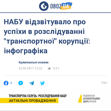
НАБУ відзвітувало про
успіхи в розслідуванні
"транспортної" корупції:
інфографіка
Кримінальні новини
23.06.2017 12:22
9,3 т.
0
РУС