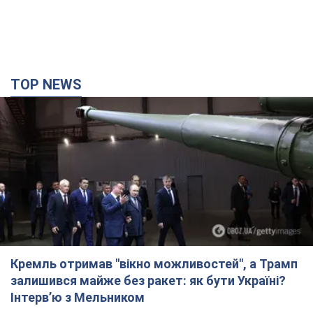
Кремль отримав "вікно можливостей", а Трамп
залишився майже без ракет: як бути Україні?
Інтерв’ю з Мельником
Думка, що в Росії закінчаться балістичні ракети, вкрай
небезпечна, наголосив експерт
4 часа назад
24,8 т.
Україна має домовленості на щомісячну
поставку ракет до Patriot від США: Зеленський
розкрив подробиці