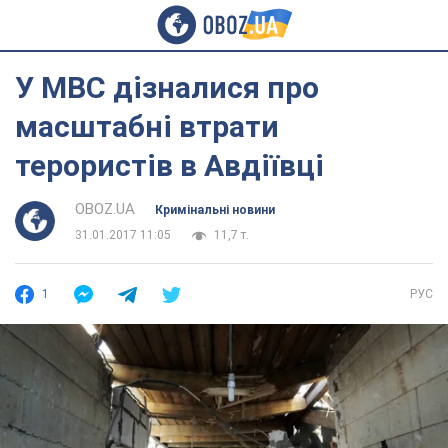
У МВС дізналися про
масштабні втрати
терористів в Авдіївці
OBOZ.UA
Кримінальні новини
31.01.2017 11:05
11,7 т.
1
РУС