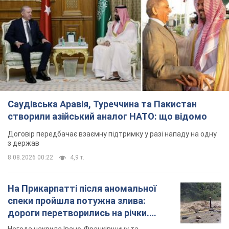
Саудівська Аравія, Туреччина та Пакистан
створили азійський аналог НАТО: що відомо
Договір передбачає взаємну підтримку у разі нападу на одну
з держав
8.08.2026 00:22
4,9 т.
На Прикарпатті після аномальної
спеки пройшла потужна злива:
дороги перетворились на річки.
Відео
Негода накрила Івано-Франківщину та
курортний Буковель
7 часов назад
13,3 т.
Хорватія принизила збірну Росії зі
спортивної гімнастики, офіційно не
допустивши до чемпіонату Європи
основних спортсменів
Турнір відбудеться в Загребі з 13 по 23 серпня