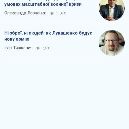
Коли закінчиться війна?
Юрій Хрістензен
3,8 т.
Україна вступила в надзвичайний
економічний стан. Чи є світло вкінці