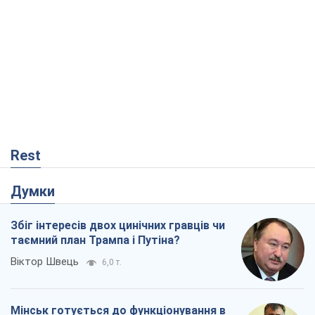
Rest
Думки
Збіг інтересів двох цинічних гравців чи
таємний план Трампа і Путіна?
Віктор Швець
6,0 т.
Мінськ готується до функціонування в
умовах масштабної воєнної кризи
Олександр Левченко
11,6 т.
Ні зброї, ні людей: як Лукашенко будує
нову армію
Ігар Тишкевич
7,5 т.