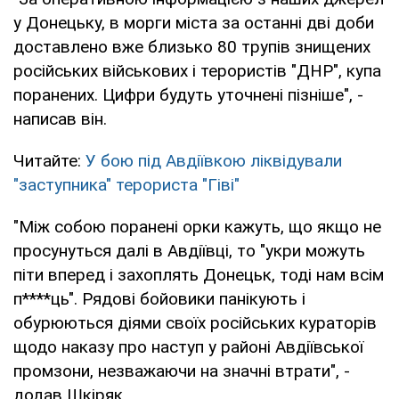
у Донецьку, в морги міста за останні дві доби
доставлено вже близько 80 трупів знищених
російських військових і терористів "ДНР", купа
поранених. Цифри будуть уточнені пізніше", -
написав він.
Читайте:
У бою під Авдіївкою ліквідували
"заступника" терориста "Гіві"
"Між собою поранені орки кажуть, що якщо не
просунуться далі в Авдіївці, то "укри можуть
піти вперед і захоплять Донецьк, тоді нам всім
п****ць". Рядові бойовики панікують і
обурюються діями своїх російських кураторів
щодо наказу про наступ у районі Авдіївської
промзони, незважаючи на значні втрати", -
додав Шкіряк.