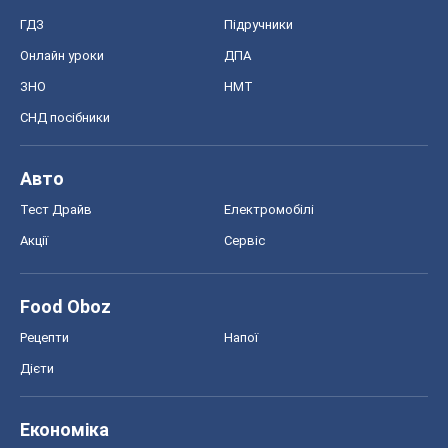
Тест Драйв
Електромобілі
Акції
Сервіс
Food Oboz
Рецепти
Напої
Дієти
Економіка
Ринки та компанії
Макроекономіка
MedOboz
Новини медицини
MAMACLUB
Шоу