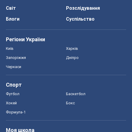
Черкаси
Спорт
Футбол
Баскетбол
Хокей
Бокс
Формула-1
Моя школа
ГДЗ
Підручники
Онлайн уроки
ДПА
ЗНО
НМТ
СНД посібники
Авто