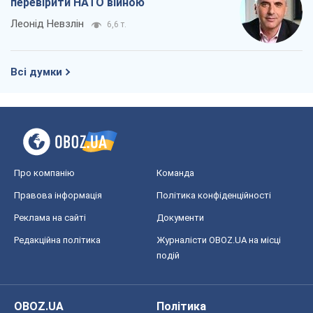
Про компанію
Команда
Правова інформація
Політика конфіденційності
Реклама на сайті
Документи
Редакційна політика
Журналісти OBOZ.UA на місці
подій
OBOZ.UA
Політика
Світ
Розслідування
Блоги
Суспільство
Регіони України
Київ
Харків
Запоріжжя
Дніпро