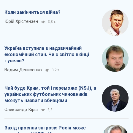
тунелю?
Вадим Денисенко
3,2 т.
Чий буде Крим, той і переможе (NSJ), а
українських футбольних чиновників
можуть назвати вбивцями
Олександр Кірш
3,8 т.
Захід проспав загрозу: Росія може
перевірити НАТО війною
Леонід Невзлін
6,6 т.
Всі думки