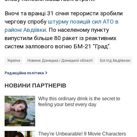
Вночі та вранці 31 січня терористи зробили
чергову спробу
штурму позицій сил АТО в
районі Авдіївки
. По населеному пункту
випустили більше 80 ракет із реактивних
систем залпового вогню БМ-21 "Град".
Україна
Новини Донецька і Донецької області
Бої під Авдіївкою
Редакційна політика