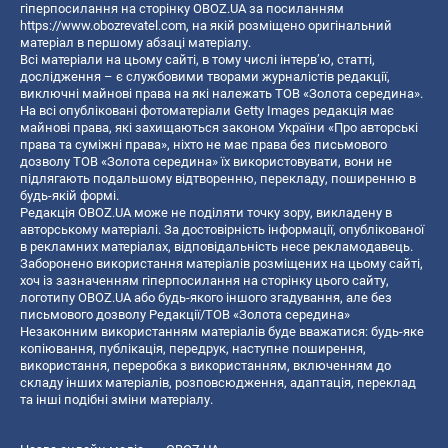
гіперпосилання на сторінку OBOZ.UA за посиланням
https://www.obozrevatel.com
, на якій розміщено оригінальний
матеріал в першому абзаці матеріалу.
Всі матеріали на цьому сайті, в тому числі інтерв’ю, статті,
дослідження – є службовими творами журналістів редакції,
виключні майнові права на які належать ТОВ «Золота середина».
На всі опубліковані фотоматеріали Getty Images редакція має
майнові права, які захищаються законом України «Про авторські
права та суміжні права», ніхто не має права без письмового
дозволу ТОВ «Золота середина» їх використовувати, вони не
підлягають подальшому відтворенню, перекладу, поширенню в
будь-якій формі.
Редакція OBOZ.UA може не поділяти точку зору, викладену в
авторському матеріалі. За достовірність інформації, опублікованої
в рекламних матеріалах, відповідальність несе рекламодавець.
Заборонено використання матеріалів розміщених на цьому сайті,
хоч із зазначенням гіперпосилання на сторінку цього сайту,
логотипу OBOZ.UA або будь-якого іншого згадування, але без
письмового дозволу Редакції/ТОВ «Золота середина»
Незаконним використанням матеріалів буде вважатися: будь-яке
копiювання, публiкацiя, передрук, наступне поширення,
використання, переробка з використанням, включенням до
складу інших матеріалів, розповсюдження, адаптація, переклад
та інші подібні зміни матеріалу.