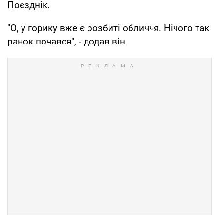
Поєзднік.
"О, у горику вже є розбиті обличчя. Нічого так
ранок почався", - додав він.