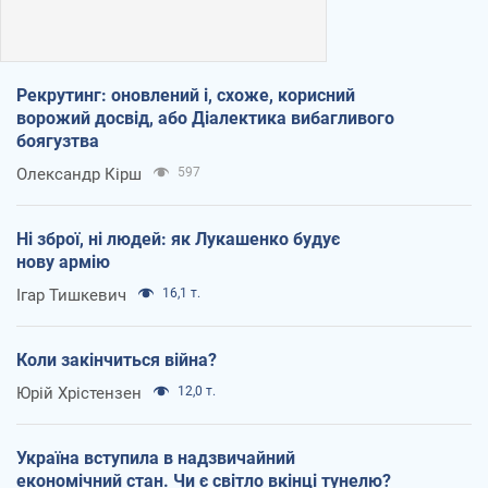
Рекрутинг: оновлений і, схоже, корисний
ворожий досвід, або Діалектика вибагливого
боягузтва
Олександр Кірш
597
Ні зброї, ні людей: як Лукашенко будує
нову армію
Ігар Тишкевич
16,1 т.
Коли закінчиться війна?
Юрій Хрістензен
12,0 т.
Україна вступила в надзвичайний
економічний стан. Чи є світло вкінці тунелю?