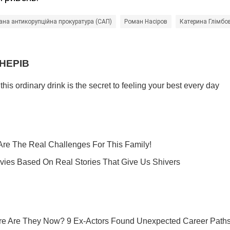
ана антикорупційна прокуратура (САП)
Роман Насіров
Катерина Глімбов