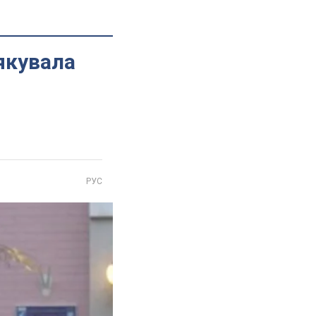
якувала
РУС