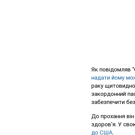
Як повідомляв 
надати йому мо
раку щитовидної
закордонний пас
забезпечити без
До прохання він
здоров'я. У сво
до США
.