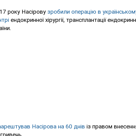
2017 року Насірову
зробили операцію в українськом
нтрі
ендокринної хірургії, трансплантації ендокринн
їни.
аарештував Насірова на 60 днів
із правом внесенн
 гривень.