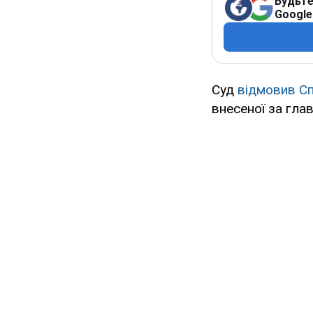
Будьте
Google
Суд
відмовив Сп
внесеної за гла