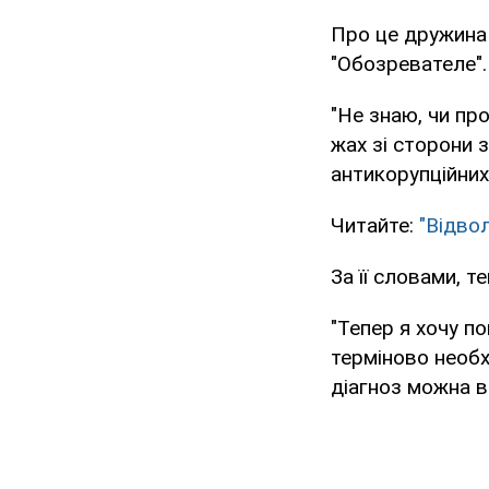
Про це дружина 
"Обозревателе".
"Не знаю, чи пр
жах зі сторони 
антикорупційних
Читайте:
"Відво
За її словами, 
"Тепер я хочу п
терміново необх
діагноз можна ви