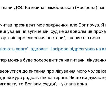
глави ДФС Катерина Глімбовськая (Насірова) напи
очитав президент моє звернення, але Бог почув. Я
звинувачення зупинений: суд не задовольнив прох
 органів про списання застави", - написала вона.
лікають увагу": адвокат Насірова відреагував на 
тепер можна буде зосередитися на питанні лікування
овернутися до питання про лікування мого чоловік
ідний курс радіоактивної терапії. Якщо ви думаєте
гадати, то Бог вам суддя", - уклала вона.