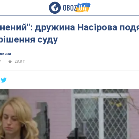
нений": дружина Насірова под
 рішення суду
новини
7
28,8 т.