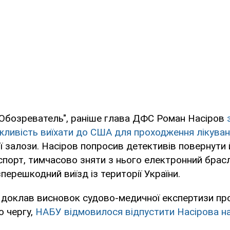
"Обозреватель", раніше глава ДФС Роман Насіров
жливість виїхати до США для проходження лікува
 залози. Насіров попросив детективів повернути
порт, тимчасово зняти з нього електронний брасл
перешкодний виїзд із території України.
 доклав висновок судово-медичної експертизи про
ю чергу,
НАБУ відмовилося відпустити Насірова на