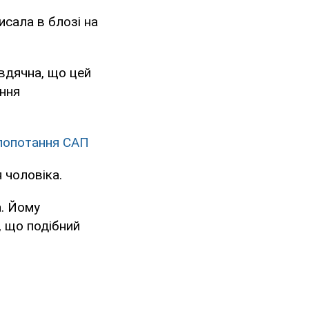
сала в блозі на
 вдячна, що цей
ання
клопотання САП
 чоловіка.
а. Йому
, що подібний