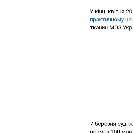
У кінці квітня 
практичному це
тканин МОЗ Укра
7 березня суд
з
розмірі 100 млн