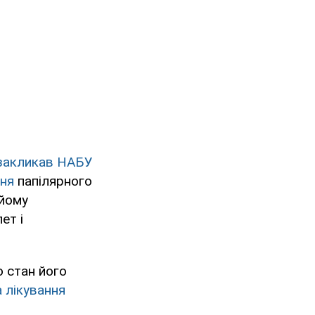
закликав НАБУ
ння
папілярного
 йому
ет і
 стан його
 лікування