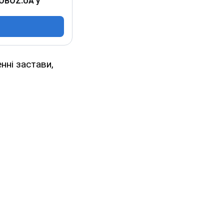
 OBOZ.UA у
нні застави,