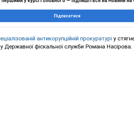
 першими у курсі головного — підпишіться на Новини на
Підписатися
еціалізованій антикорупційній прокуратурі
у стягне
ву Державної фіскальної служби Романа Насірова.