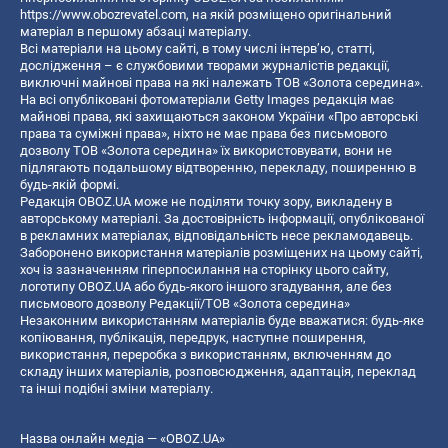
https://www.obozrevatel.com
, на якій розміщено оригінальний
матеріал в першому абзаці матеріалу.
Всі матеріали на цьому сайті, в тому числі інтерв’ю, статті,
дослідження – є службовими творами журналістів редакції,
виключні майнові права на які належать ТОВ «Золота середина».
На всі опубліковані фотоматеріали Getty Images редакція має
майнові права, які захищаються законом України «Про авторські
права та суміжні права», ніхто не має права без письмового
дозволу ТОВ «Золота середина» їх використовувати, вони не
підлягають подальшому відтворенню, перекладу, поширенню в
будь-якій формі.
Редакція OBOZ.UA може не поділяти точку зору, викладену в
авторському матеріалі. За достовірність інформації, опублікованої
в рекламних матеріалах, відповідальність несе рекламодавець.
Заборонено використання матеріалів розміщених на цьому сайті,
хоч із зазначенням гіперпосилання на сторінку цього сайту,
логотипу OBOZ.UA або будь-якого іншого згадування, але без
письмового дозволу Редакції/ТОВ «Золота середина»
Незаконним використанням матеріалів буде вважатися: будь-яке
копiювання, публiкацiя, передрук, наступне поширення,
використання, переробка з використанням, включенням до
складу інших матеріалів, розповсюдження, адаптація, переклад
та інші подібні зміни матеріалу.
Назва онлайн медіа — «OBOZ.UA»