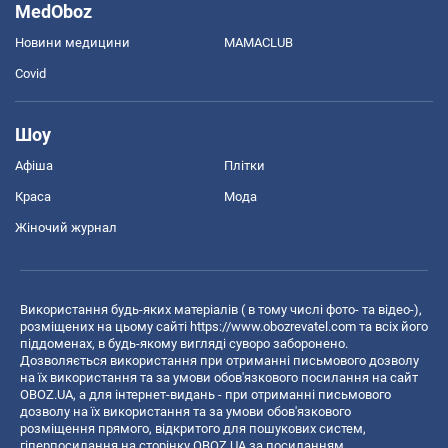
MedOboz
Новини медицини
MAMACLUB
Covid
Шоу
Афіша
Плітки
Краса
Мода
Жіночий журнал
Використання будь-яких матеріалів ( в тому числі фото- та відео-),
розміщених на цьому сайті
https://www.obozrevatel.com
та всіх його
піддоменах, в будь-якому вигляді суворо заборонено.
Дозволяється використання при отриманні письмового дозволу
на їх використання та за умови обов'язкового посилання на сайт
OBOZ.UA, а для інтернет-видань - при отриманні письмового
дозволу на їх використання та за умови обов'язкового
розміщення прямого, відкритого для пошукових систем,
гіперпосилання на сторінку OBOZ.UA за посиланням