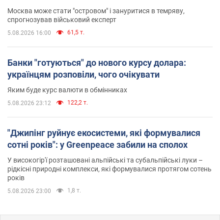
Москва може стати "островом" і зануритися в темряву,
спрогнозував військовий експерт
61,5 т.
5.08.2026 16:00
Банки "готуються" до нового курсу долара:
українцям розповіли, чого очікувати
Яким буде курс валюти в обмінниках
122,2 т.
5.08.2026 23:12
"Джипінг руйнує екосистеми, які формувалися
сотні років": у Greenpeace забили на сполох
У високогір'ї розташовані альпійські та субальпійські луки –
рідкісні природні комплекси, які формувалися протягом сотень
років
1,8 т.
5.08.2026 23:00