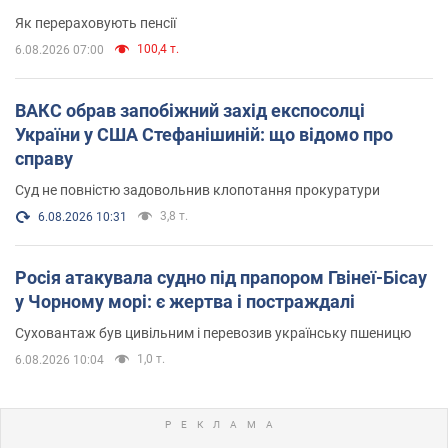
Як перераховують пенсії
100,4 т.
6.08.2026 07:00
ВАКС обрав запобіжний захід експосолці
України у США Стефанішиній: що відомо про
справу
Суд не повністю задовольнив клопотання прокуратури
3,8 т.
6.08.2026 10:31
Росія атакувала судно під прапором Гвінеї-Бісау
у Чорному морі: є жертва і постраждалі
Суховантаж був цивільним і перевозив українську пшеницю
1,0 т.
6.08.2026 10:04