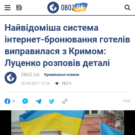
Найвідоміша система
інтернет-бронювання готелів
виправилася з Кримом:
Луценко розповів деталі
OBOZ.UA
Кримінальні новини
30.04.2017 12:56
10,7 т.
0
РУС