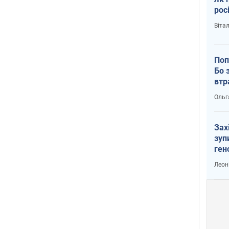
рос
Віта
Поп
Бо 
втр
Ольг
Зах
зуп
ген
Леон