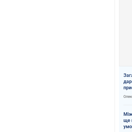
Заг
дар
при
доп
Олек
Між
ще 
умо