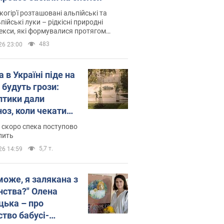
когір'ї розташовані альпійські та
пійські луки – рідкісні природні
си, які формувалися протягом
 років
483
26 23:00
 в Україні піде на
 будуть грози:
птики дали
ноз, коли чекати
и погоди
 скоро спека поступово
пить
5,7 т.
26 14:59
може, я залякана з
нства?" Олена
цька – про
ство бабусі-