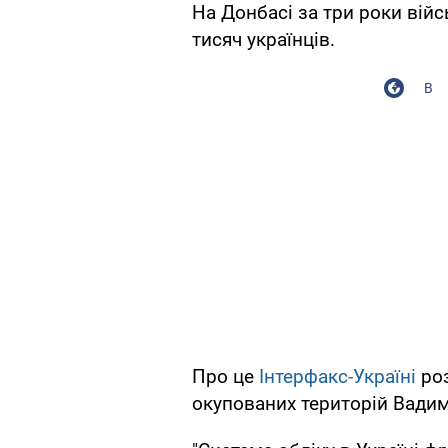
На Донбасі за три роки війс
тисяч українців.
В
Про це
Інтерфакс-Україні
роз
окупованих територій Вади