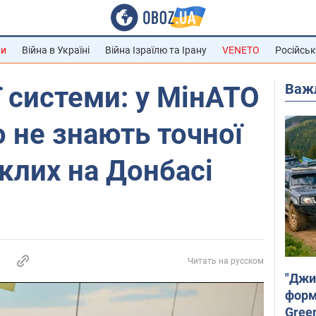
ни
Війна в Україні
Війна Ізраїлю та Ірану
VENETO
Російськ
Важ
 системи: у МінАТО
о не знають точної
иклих на Донбасі
Читать на русском
"Джи
форму
Gree