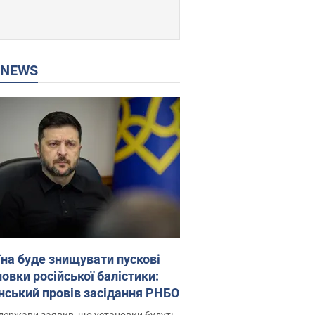
P NEWS
їна буде знищувати пускові
овки російської балістики:
нський провів засідання РНБО
держави заявив, що установки будуть