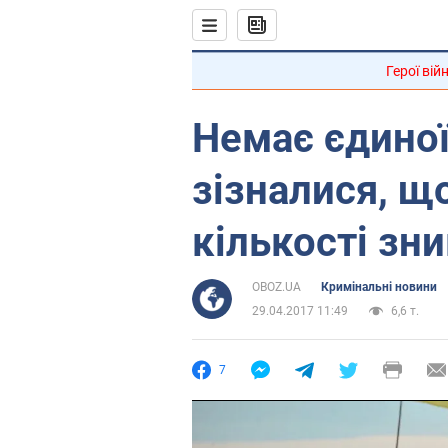
Герої вій
Немає єдиної
зізналися, щ
кількості зн
OBOZ.UA
Кримінальні новини
29.04.2017 11:49
6,6 т.
7