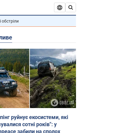
і обстріли
ливе
пінг руйнує екосистеми, які
валися сотні років": у
npeace забили на сполох