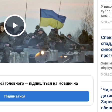
У висо
субаль
комплек
сотень
5.08.20
Play Video
Спека
спад,
сино
прог
змін
Зовсім
відсту
5.08.20
сі головного — підпишіться на Новини на
"Чи, 
дити
Підписатися
Заре
вбив