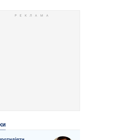
ки
протидіяти