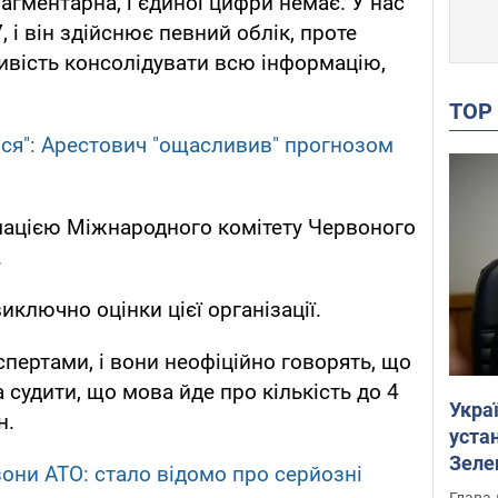
рагментарна, і єдиної цифри немає. У нас
 і він здійснює певний облік, проте
ивість консолідувати всю інформацію,
TO
ося": Арестович "ощасливив" прогнозом
мацією Міжнародного комітету Червоного
.
иключно оцінки цієї організації.
спертами, і вони неофіційно говорять, що
судити, що мова йде про кількість до 4
Укра
н.
устан
Зеле
 зони АТО: стало відомо про серйозні
Глава 