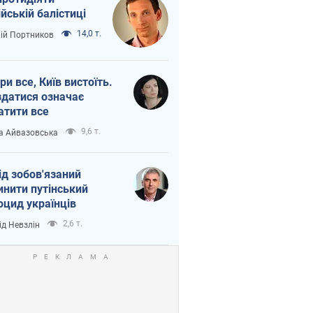
ійській балістиці
14,0 т.
лій Портников
ри все, Київ вистоїть.
здатися означає
атити все
9,6 т.
а Айвазовська
ід зобов'язаний
инити путінський
оцид українців
2,6 т.
ід Невзлін