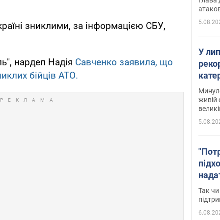
атаков
5.08.20
країні зниклими, за інформацією СБУ,
У ли
ь", нардеп Надія
Савченко заявила, що
рекор
иклих бійців АТО.
кате
опри
Минуло
живій 
великі
5.08.20
"Пот
підх
нада
дост
Так чи
прим
підтр
6.08.20