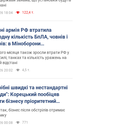
ані
122,4 т.
26 18:04
пні армія РФ втратила
дну кількість БпЛА, човнів і
рів: в Міноборони
люднили статистику
го місяця також зросли втрати РФ у
силі, танках та кількість уражень на
й відстані
4,5 т.
26 20:02
рібні швидкі та нестандартні
оди": Корецький пообіцяв
ти бізнесу пріоритетний
уп до наявних складських
 так, бізнес після обстрілів отримає
іщень
имку
771
26 00:08