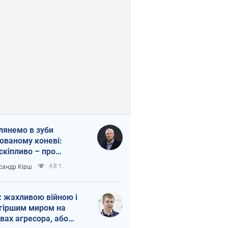
лянемо в зуби
ованому коневі:
скіпливо – про
омогу Україні
4,8 т.
сандр Кірш
 жахливою війною і
гіршим миром на
вах агресора, або