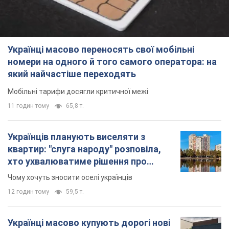
Українці масово переносять свої мобільні
номери на одного й того самого оператора: на
який найчастіше переходять
Мобільні тарифи досягли критичної межі
11 годин тому
65,8 т.
Українців планують виселяти з
квартир: "слуга народу" розповіла,
хто ухвалюватиме рішення про
знесення будинків
Чому хочуть зносити оселі українців
12 годин тому
59,5 т.
Українці масово купують дорогі нові