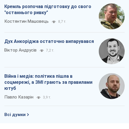
Кремль розпочав підготовку до свого
"останнього ривку"
Костянтин Машовець
8,7 т.
Дух Анкоріджа остаточно випарувався
Віктор Андрусів
7,2 т.
Війна і медіа: політика пішла в
соцмережі, а ЗМІ грають за правилами
ютуб
Павло Казарін
3,9 т.
Всі думки