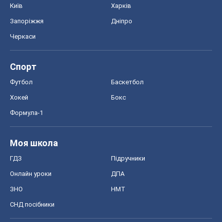
Київ
Харків
Запоріжжя
Дніпро
Черкаси
Спорт
Футбол
Баскетбол
Хокей
Бокс
Формула-1
Моя школа
ГДЗ
Підручники
Онлайн уроки
ДПА
ЗНО
НМТ
СНД посібники