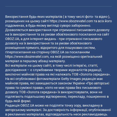
Використання будь-яких матеріалів ( в тому числі фото- та відео-),
розміщених на цьому сайті
https://www.obozrevatel.com
та всіх його
піддоменах, в будь-якому вигляді суворо заборонено.
Дозволяється використання при отриманні письмового дозволу
на їх використання та за умови обов'язкового посилання на сайт
OBOZ.UA, а для інтернет-видань - при отриманні письмового
дозволу на їх використання та за умови обов'язкового
розміщення прямого, відкритого для пошукових систем,
гіперпосилання на сторінку OBOZ.UA за посиланням
https://www.obozrevatel.com
, на якій розміщено оригінальний
матеріал в першому абзаці матеріалу.
Всі матеріали на цьому сайті, в тому числі інтерв’ю, статті,
дослідження – є службовими творами журналістів редакції,
виключні майнові права на які належать ТОВ «Золота середина».
На всі опубліковані фотоматеріали Getty Images редакція має
майнові права, які захищаються законом України «Про авторські
права та суміжні права», ніхто не має права без письмового
дозволу ТОВ «Золота середина» їх використовувати, вони не
підлягають подальшому відтворенню, перекладу, поширенню в
будь-якій формі.
Редакція OBOZ.UA може не поділяти точку зору, викладену в
авторському матеріалі. За достовірність інформації, опублікованої
в рекламних матеріалах, відповідальність несе рекламодавець.