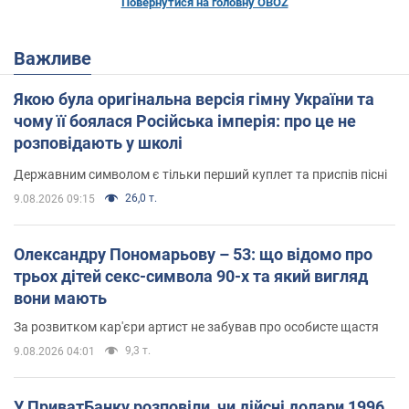
Повернутися на головну OBOZ
Важливе
Якою була оригінальна версія гімну України та
чому її боялася Російська імперія: про це не
розповідають у школі
Державним символом є тільки перший куплет та приспів пісні
26,0 т.
9.08.2026 09:15
Олександру Пономарьову – 53: що відомо про
трьох дітей секс-символа 90-х та який вигляд
вони мають
За розвитком кар'єри артист не забував про особисте щастя
9,3 т.
9.08.2026 04:01
У ПриватБанку розповіли, чи дійсні долари 1996