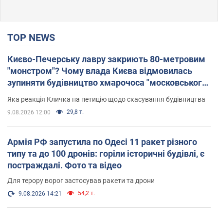
TOP NEWS
Києво-Печерську лавру закриють 80-метровим
"монстром"? Чому влада Києва відмовилась
зупиняти будівництво хмарочоса "московського
вірянина"
Яка реакція Кличка на петицію щодо скасування будівництва
29,8 т.
9.08.2026 12:00
Армія РФ запустила по Одесі 11 ракет різного
типу та до 100 дронів: горіли історичні будівлі, є
постраждалі. Фото та відео
Для терору ворог застосував ракети та дрони
54,2 т.
9.08.2026 14:21