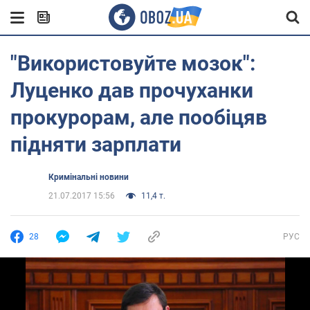
"Використовуйте мозок":
Луценко дав прочуханки
прокурорам, але пообіцяв
підняти зарплати
Кримінальні новини
21.07.2017 15:56
11,4 т.
28
РУС