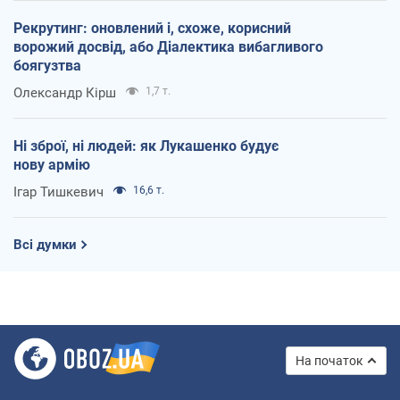
Рекрутинг: оновлений і, схоже, корисний
ворожий досвід, або Діалектика вибагливого
боягузтва
Олександр Кірш
1,7 т.
Ні зброї, ні людей: як Лукашенко будує
нову армію
Ігар Тишкевич
16,6 т.
Всі думки
На початок