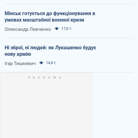
Мінськ готується до функціонування в
умовах масштабної воєнної кризи
Олександр Левченко
17,0 т.
Ні зброї, ні людей: як Лукашенко будує
нову армію
Ігар Тишкевич
14,4 т.