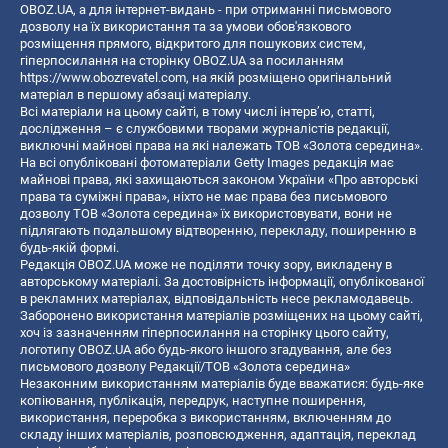
OBOZ.UA, а для інтернет-видань - при отриманні письмового
дозволу на їх використання та за умови обов'язкового
розміщення прямого, відкритого для пошукових систем,
гіперпосилання на сторінку OBOZ.UA за посиланням
https://www.obozrevatel.com
, на якій розміщено оригінальний
матеріал в першому абзаці матеріалу.
Всі матеріали на цьому сайті, в тому числі інтерв’ю, статті,
дослідження – є службовими творами журналістів редакції,
виключні майнові права на які належать ТОВ «Золота середина».
На всі опубліковані фотоматеріали Getty Images редакція має
майнові права, які захищаються законом України «Про авторські
права та суміжні права», ніхто не має права без письмового
дозволу ТОВ «Золота середина» їх використовувати, вони не
підлягають подальшому відтворенню, перекладу, поширенню в
будь-якій формі.
Редакція OBOZ.UA може не поділяти точку зору, викладену в
авторському матеріалі. За достовірність інформації, опублікованої
в рекламних матеріалах, відповідальність несе рекламодавець.
Заборонено використання матеріалів розміщених на цьому сайті,
хоч із зазначенням гіперпосилання на сторінку цього сайту,
логотипу OBOZ.UA або будь-якого іншого згадування, але без
письмового дозволу Редакції/ТОВ «Золота середина»
Незаконним використанням матеріалів буде вважатися: будь-яке
копiювання, публiкацiя, передрук, наступне поширення,
використання, переробка з використанням, включенням до
складу інших матеріалів, розповсюдження, адаптація, переклад