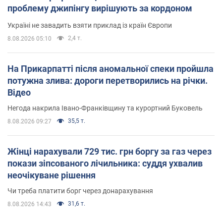
проблему джипінгу вирішують за кордоном
Україні не завадить взяти приклад із країн Європи
2,4 т.
8.08.2026 05:10
На Прикарпатті після аномальної спеки пройшла
потужна злива: дороги перетворились на річки.
Відео
Негода накрила Івано-Франківщину та курортний Буковель
35,5 т.
8.08.2026 09:27
Жінці нарахували 729 тис. грн боргу за газ через
покази зіпсованого лічильника: суддя ухвалив
неочікуване рішення
Чи треба платити борг через донарахування
31,6 т.
8.08.2026 14:43