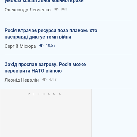
умовах масштабної воєнної кризи
Олександр Левченко
963
Росія втрачає ресурси поза планом: хто
насправді диктує темп війни
Сергій Місюра
10,5 т.
Захід проспав загрозу: Росія може
перевірити НАТО війною
Леонід Невзлін
4,4 т.