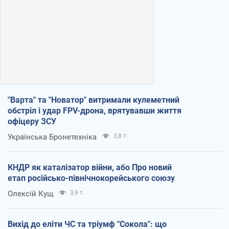
"Варта" та "Новатор" витримали кулеметний
обстріл і удар FPV-дрона, врятувавши життя
офіцеру ЗСУ
Українська Бронетехніка
3,8 т.
КНДР як каталізатор війни, або Про новий
етап російсько-північнокорейського союзу
Олексій Кущ
3,9 т.
Вихід до еліти ЧС та тріумф "Сокола": що