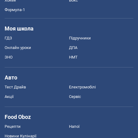
Хокей
Бокс
Формула-1
Моя школа
ГДЗ
Підручники
Онлайн уроки
ДПА
ЗНО
НМТ
Авто
Тест Драйв
Електромобілі
Акції
Сервіс
Food Oboz
Рецепти
Напої
Новини Кулінарії