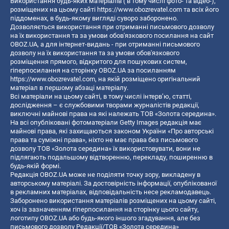
Використання будь-яких матеріалів ( в тому числі фото- та відео-),
розміщених на цьому сайті
https://www.obozrevatel.com
та всіх його
піддоменах, в будь-якому вигляді суворо заборонено.
Дозволяється використання при отриманні письмового дозволу
на їх використання та за умови обов'язкового посилання на сайт
OBOZ.UA, а для інтернет-видань - при отриманні письмового
дозволу на їх використання та за умови обов'язкового
розміщення прямого, відкритого для пошукових систем,
гіперпосилання на сторінку OBOZ.UA за посиланням
https://www.obozrevatel.com
, на якій розміщено оригінальний
матеріал в першому абзаці матеріалу.
Всі матеріали на цьому сайті, в тому числі інтерв’ю, статті,
дослідження – є службовими творами журналістів редакції,
виключні майнові права на які належать ТОВ «Золота середина».
На всі опубліковані фотоматеріали Getty Images редакція має
майнові права, які захищаються законом України «Про авторські
права та суміжні права», ніхто не має права без письмового
дозволу ТОВ «Золота середина» їх використовувати, вони не
підлягають подальшому відтворенню, перекладу, поширенню в
будь-якій формі.
Редакція OBOZ.UA може не поділяти точку зору, викладену в
авторському матеріалі. За достовірність інформації, опублікованої
в рекламних матеріалах, відповідальність несе рекламодавець.
Заборонено використання матеріалів розміщених на цьому сайті,
хоч із зазначенням гіперпосилання на сторінку цього сайту,
логотипу OBOZ.UA або будь-якого іншого згадування, але без
письмового дозволу Редакції/ТОВ «Золота середина»