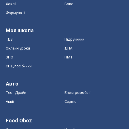
Хокей
Бокс
Формула-1
Моя школа
ГДЗ
Підручники
Онлайн уроки
ДПА
ЗНО
НМТ
СНД посібники
Авто
Тест Драйв
Електромобілі
Акції
Сервіс
Food Oboz