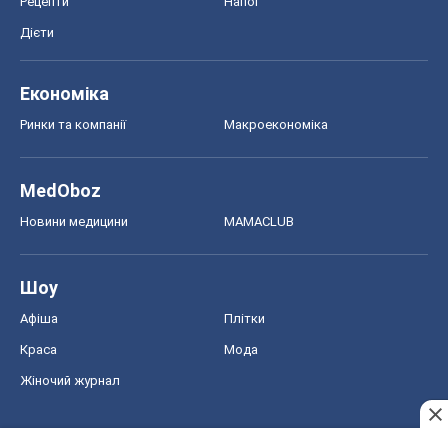
Рецепти
Напої
Дієти
Економіка
Ринки та компанії
Макроекономіка
MedOboz
Новини медицини
MAMACLUB
Шоу
Афіша
Плітки
Краса
Мода
Жіночий журнал