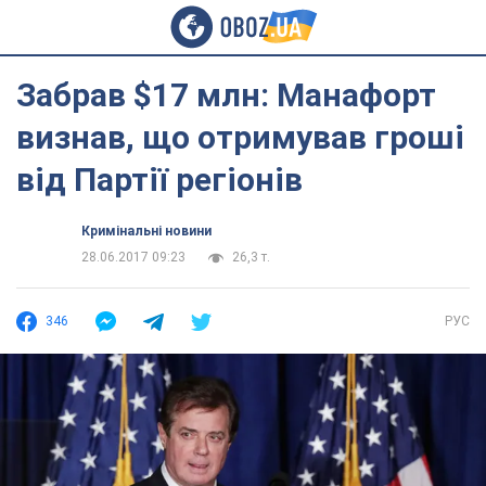
Забрав $17 млн: Манафорт
визнав, що отримував гроші
від Партії регіонів
Кримінальні новини
28.06.2017 09:23
26,3 т.
346
РУС