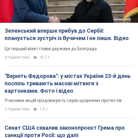
Зеленський вперше прибув до Сербії:
планується зустріч із Вучичем і не лише. Відео
Це перший візит глави держави до Бєлграда
4 години тому
47,7 т.
"Верніть Федорова": у містах України 23-й день
поспіль тривають масові мітинги з
картонками. Фото і відео
Учасники акцій продовжують серію щоденних протестів
2 години тому
1,5 т.
Сенат США схвалив законопроєкт Грема про
санкції проти Росії: що далі