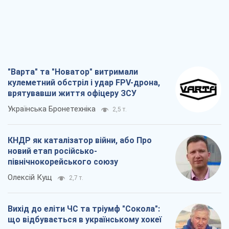
"Варта" та "Новатор" витримали
кулеметний обстріл і удар FPV-дрона,
врятувавши життя офіцеру ЗСУ
Українська Бронетехніка
2,5 т.
КНДР як каталізатор війни, або Про
новий етап російсько-
північнокорейського союзу
Олексій Кущ
2,7 т.
Вихід до еліти ЧС та тріумф "Сокола":
що відбувається в українському хокеї