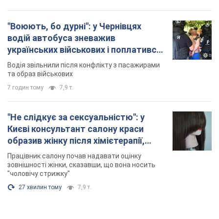
"Воюють, бо дурні": у Чернівцях
водій автобуса зневажив
українських військових і поплатився.
Відео
Водія звільнили після конфлікту з пасажирами
та образ військових
7 годин тому
7,9 т.
"Не слідкує за сексуальністю": у
Києві консультант салону краси
образив жінку після хімієтерапії,
розгорівся скандал. Фото
Працівник салону почав надавати оцінку
зовнішності жінки, сказавши, що вона носить
"чоловічу стрижку"
27 хвилин тому
7,9 т.