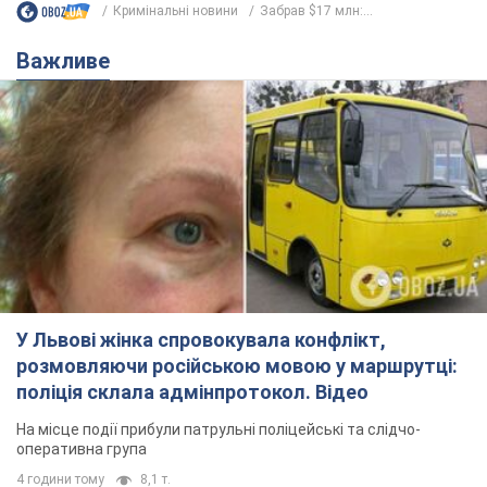
Кримінальні новини
Забрав $17 млн:...
Важливе
У Львові жінка спровокувала конфлікт,
розмовляючи російською мовою у маршрутці:
поліція склала адмінпротокол. Відео
На місце події прибули патрульні поліцейські та слідчо-
оперативна група
4 години тому
8,1 т.