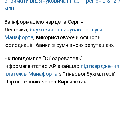
отримати від Януковича і Партії регіонів $12,7
млн
.
За інформацією нардепа Сергія
Лещенка,
Янукович оплачував послуги
Манафорта
, використовуючи офшорні
юрисдикції і банки з сумнівною репутацією.
Як повідомляв "Обозреватель",
інформагентство AP знайшло
підтвердження
платежів Манафорта
з "тіньової бухгалтерії"
Партії регіонів через Киргизстан.