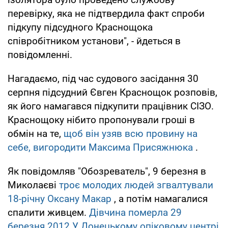
перевірку, яка не підтвердила факт спроби
підкупу підсудного Краснощока
співробітником установи", - йдеться в
повідомленні.
Нагадаємо, під час судового засідання 30
серпня підсудний Євген Краснощок розповів,
як його намагався підкупити працівник СІЗО.
Краснощоку нібито пропонували гроші в
обмін на те,
щоб він узяв всю провину на
себе, вигородити Максима Присяжнюка
.
Як повідомляв "Обозреватель", 9 березня в
Миколаєві
троє молодих людей згвалтували
18-річну Оксану Макар
, а потім намагалися
спалити живцем.
Дівчина померла 29
березня 2012 У Донецькому опіковому центрі