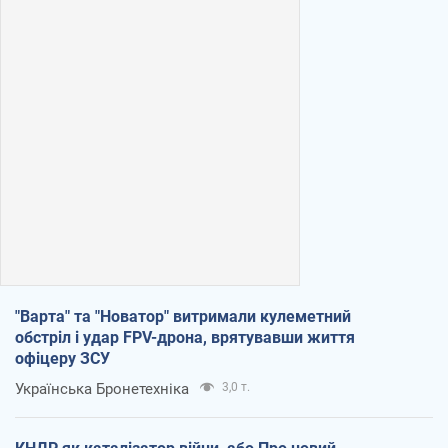
"Варта" та "Новатор" витримали кулеметний
обстріл і удар FPV-дрона, врятувавши життя
офіцеру ЗСУ
Українська Бронетехніка
3,0 т.