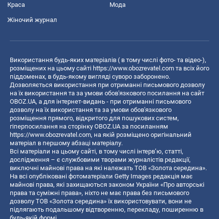
Краса
Мода
Жіночий журнал
Використання будь-яких матеріалів ( в тому числі фото- та відео-),
розміщених на цьому сайті
https://www.obozrevatel.com
та всіх його
піддоменах, в будь-якому вигляді суворо заборонено.
Дозволяється використання при отриманні письмового дозволу
на їх використання та за умови обов'язкового посилання на сайт
OBOZ.UA, а для інтернет-видань - при отриманні письмового
дозволу на їх використання та за умови обов'язкового
розміщення прямого, відкритого для пошукових систем,
гіперпосилання на сторінку OBOZ.UA за посиланням
https://www.obozrevatel.com
, на якій розміщено оригінальний
матеріал в першому абзаці матеріалу.
Всі матеріали на цьому сайті, в тому числі інтерв’ю, статті,
дослідження – є службовими творами журналістів редакції,
виключні майнові права на які належать ТОВ «Золота середина».
На всі опубліковані фотоматеріали Getty Images редакція має
майнові права, які захищаються законом України «Про авторські
права та суміжні права», ніхто не має права без письмового
дозволу ТОВ «Золота середина» їх використовувати, вони не
підлягають подальшому відтворенню, перекладу, поширенню в
будь-якій формі.