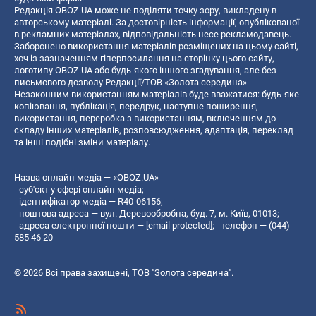
Редакція OBOZ.UA може не поділяти точку зору, викладену в
авторському матеріалі. За достовірність інформації, опублікованої
в рекламних матеріалах, відповідальність несе рекламодавець.
Заборонено використання матеріалів розміщених на цьому сайті,
хоч із зазначенням гіперпосилання на сторінку цього сайту,
логотипу OBOZ.UA або будь-якого іншого згадування, але без
письмового дозволу Редакції/ТОВ «Золота середина»
Незаконним використанням матеріалів буде вважатися: будь-яке
копiювання, публiкацiя, передрук, наступне поширення,
використання, переробка з використанням, включенням до
складу інших матеріалів, розповсюдження, адаптація, переклад
та інші подібні зміни матеріалу.
Назва онлайн медіа — «OBOZ.UA»
- суб'єкт у сфері онлайн медіа;
- ідентифікатор медіа — R40-06156;
- поштова адреса — вул. Деревообробна, буд. 7, м. Київ, 01013;
- адреса електронної пошти —
[email protected]
; - телефон — (044)
585 46 20
© 2026 Всі права захищені, ТОВ "Золота середина".