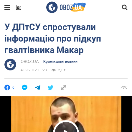
У ДПтСУ спростували
інформацію про підкуп
гвалтівника Макар
OBOZ.UA
Кримінальні новини
4.09.2012 11:23
2,1 т.
0
РУС