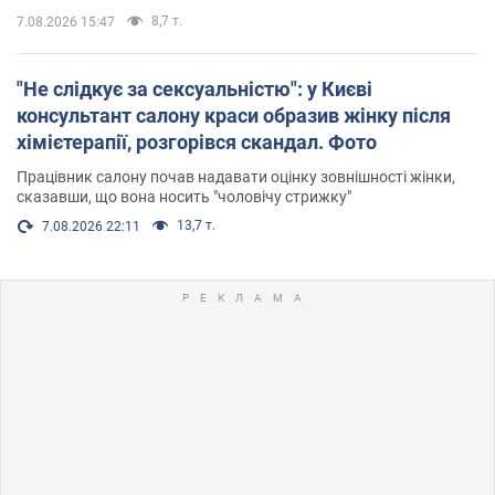
8,7 т.
7.08.2026 15:47
"Не слідкує за сексуальністю": у Києві
консультант салону краси образив жінку після
хімієтерапії, розгорівся скандал. Фото
Працівник салону почав надавати оцінку зовнішності жінки,
сказавши, що вона носить "чоловічу стрижку"
13,7 т.
7.08.2026 22:11