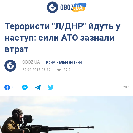
Терористи "Л/ДНР" йдуть у
наступ: сили АТО зазнали
втрат
OBOZ.UA
Кримінальні новини
29.06.2017 08:32
27,9 т.
0
РУС