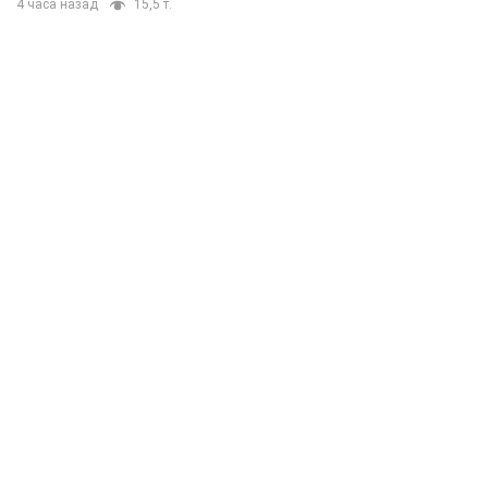
4 часа назад
15,5 т.