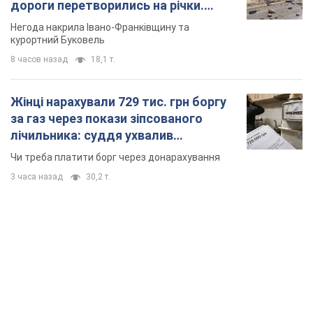
дороги перетворились на річки.
Відео
Негода накрила Івано-Франківщину та
курортний Буковель
8 часов назад
18,1 т.
Жінці нарахували 729 тис. грн боргу
за газ через покази зіпсованого
лічильника: суддя ухвалив
неочікуване рішення
Чи треба платити борг через донарахування
3 часа назад
30,2 т.