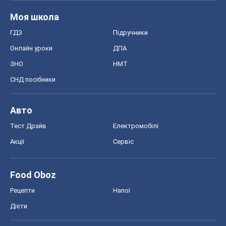
Моя школа
ГДЗ
Підручники
Онлайн уроки
ДПА
ЗНО
НМТ
СНД посібники
Авто
Тест Драйв
Електромобілі
Акції
Сервіс
Food Oboz
Рецепти
Напої
Дієти