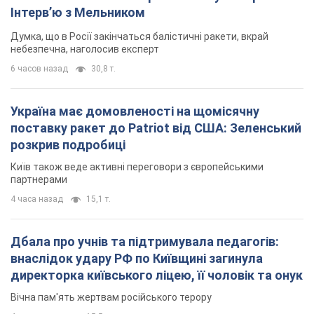
Інтерв’ю з Мельником
Думка, що в Росії закінчаться балістичні ракети, вкрай
небезпечна, наголосив експерт
6 часов назад
30,8 т.
Україна має домовленості на щомісячну
поставку ракет до Patriot від США: Зеленський
розкрив подробиці
Київ також веде активні переговори з європейськими
партнерами
4 часа назад
15,1 т.
Дбала про учнів та підтримувала педагогів:
внаслідок удару РФ по Київщині загинула
директорка київського ліцею, її чоловік та онук
Вічна пам'ять жертвам російського терору