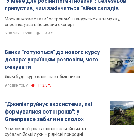
"У мене для росіян погані новини": Селезньов
припустив, чим закінчиться "війна складів"
Москва може стати "островом" і зануритися в темряву,
спрогнозував військовий експерт
5.08.2026 16:00
58,8 т.
Банки "готуються" до нового курсу
долара: українцям розповіли, чого
очікувати
Яким буде курс валюти в обмінниках
9 годин тому
112,8 т.
"Джипінг руйнує екосистеми, які
формувалися сотні років": у
Greenpeace забили на сполох
У високогір'ї розташовані альпійські та
субальпійські луки – рідкісні природні