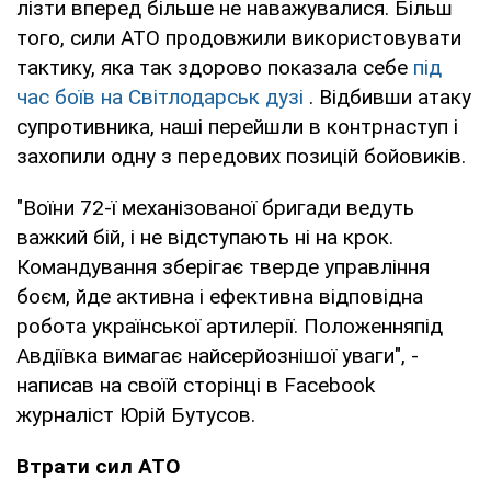
лізти вперед більше не наважувалися. Більш
того, сили АТО продовжили використовувати
тактику, яка так здорово показала себе
під
час боїв на Світлодарськ дузі
. Відбивши атаку
супротивника, наші перейшли в контрнаступ і
захопили одну з передових позицій бойовиків.
"Воїни 72-ї механізованої бригади ведуть
важкий бій, і не відступають ні на крок.
Командування зберігає тверде управління
боєм, йде активна і ефективна відповідна
робота української артилерії. Положенняпід
Авдіївка вимагає найсерйознішої уваги", -
написав на своїй сторінці в Facebook
журналіст Юрій Бутусов.
Втрати сил АТО