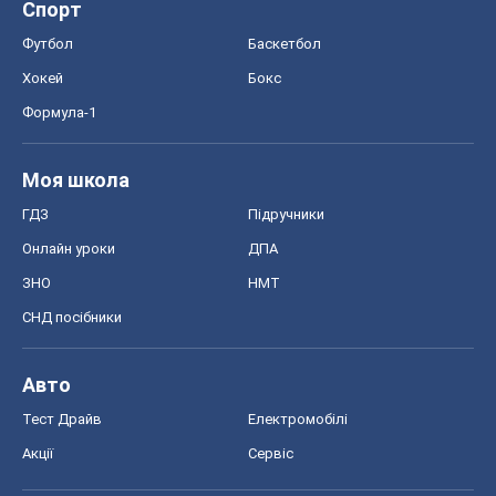
Спорт
Футбол
Баскетбол
Хокей
Бокс
Формула-1
Моя школа
ГДЗ
Підручники
Онлайн уроки
ДПА
ЗНО
НМТ
СНД посібники
Авто
Тест Драйв
Електромобілі
Акції
Сервіс