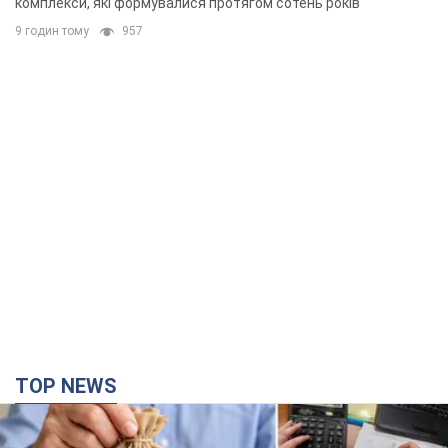
комплекси, які формувалися протягом сотень років
9 годин тому
957
TOP NEWS