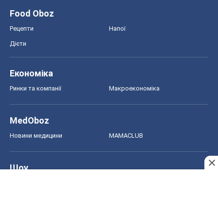
Food Oboz
Рецепти
Напої
Дієти
Економіка
Ринки та компанії
Макроекономіка
MedOboz
Новини медицини
MAMACLUB
Шоу
Афіша
Плітки
Краса
Мода
Жіночий журнал