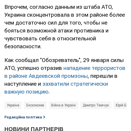
Впрочем, согласно данным из штаба АТО,
Украина сконцентровала в этом районе более
чем достаточно сил для того, чтобы не
бояться возможной атаки противника и
чувствовать себя в относительной
безопасности.
Как сообщал "Обозреватель", 29 января силы
АТО, успешно отразив
нападение террористов
в районе Авдеевской промзоны
, перешли в
наступление и
захватили стратегически
важную позицию
.
Україна
Ексклюзив
Війна в Україні
Дмитро Тимчук
Юрій Бут
Редакційна політика