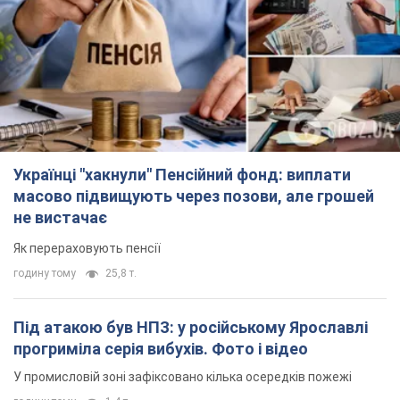
Українці "хакнули" Пенсійний фонд: виплати
масово підвищують через позови, але грошей
не вистачає
Як перераховують пенсії
годину тому
25,8 т.
Під атакою був НПЗ: у російському Ярославлі
прогриміла серія вибухів. Фото і відео
У промисловій зоні зафіксовано кілька осередків пожежі