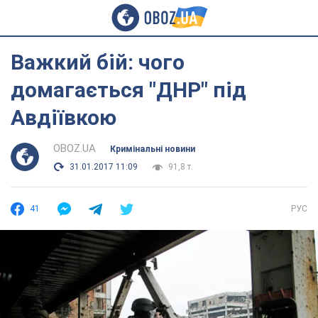
Важкий бій: чого
домагається "ДНР" під
Авдіївкою
OBOZ.UA
Кримінальні новини
31.01.2017 11:09
91,8 т.
41
РУС