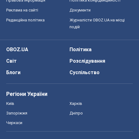
Правова інформація
Політика конфіденційності
Реклама на сайті
Документи
Редакційна політика
Журналісти OBOZ.UA на місці
подій
OBOZ.UA
Політика
Світ
Розслідування
Блоги
Суспільство
Регіони України
Київ
Харків
Запоріжжя
Дніпро
Черкаси