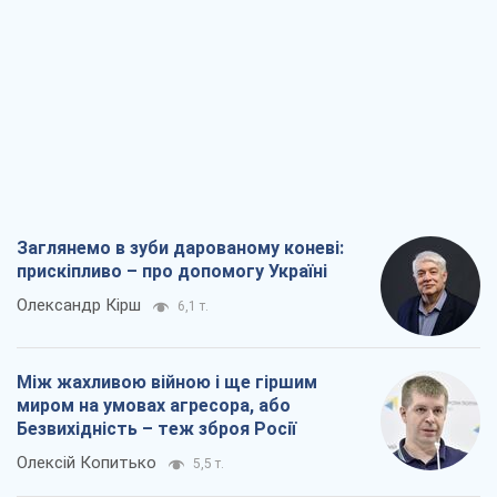
Заглянемо в зуби дарованому коневі:
прискіпливо – про допомогу Україні
Олександр Кірш
6,1 т.
Між жахливою війною і ще гіршим
миром на умовах агресора, або
Безвихідність – теж зброя Росії
Олексій Копитько
5,5 т.