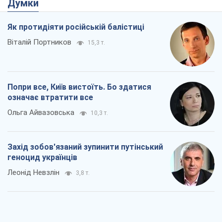
Думки
Як протидіяти російській балістиці
Віталій Портников
15,3 т.
Попри все, Київ вистоїть. Бо здатися
означає втратити все
Ольга Айвазовська
10,3 т.
Захід зобов'язаний зупинити путінський
геноцид українців
Леонід Невзлін
3,8 т.