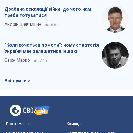
Драбина ескалації війни: до чого нам
треба готуватися
Андрій Шевчишин
6,6 т.
"Коли хочеться помсти": чому стратегія
України має залишатися іншою
Серж Марко
7,1 т.
Всі думки
Про компанію
Команда