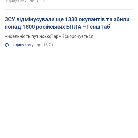
годину тому
1,4 т.
ЗСУ відмінусували ще 1330 окупантів та збили
понад 1800 російських БПЛА – Генштаб
Чисельність путінської армії скорочується
годину тому
15,7 т.