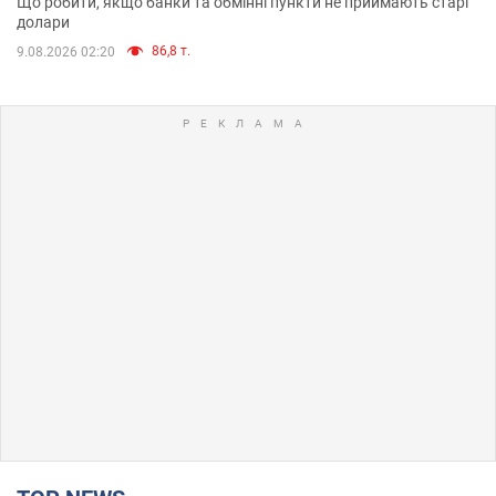
Що робити, якщо банки та обмінні пункти не приймають старі
долари
86,8 т.
9.08.2026 02:20