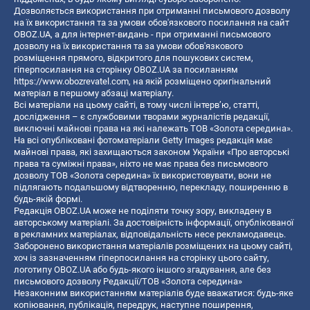
Дозволяється використання при отриманні письмового дозволу
на їх використання та за умови обов'язкового посилання на сайт
OBOZ.UA, а для інтернет-видань - при отриманні письмового
дозволу на їх використання та за умови обов'язкового
розміщення прямого, відкритого для пошукових систем,
гіперпосилання на сторінку OBOZ.UA за посиланням
https://www.obozrevatel.com
, на якій розміщено оригінальний
матеріал в першому абзаці матеріалу.
Всі матеріали на цьому сайті, в тому числі інтерв’ю, статті,
дослідження – є службовими творами журналістів редакції,
виключні майнові права на які належать ТОВ «Золота середина».
На всі опубліковані фотоматеріали Getty Images редакція має
майнові права, які захищаються законом України «Про авторські
права та суміжні права», ніхто не має права без письмового
дозволу ТОВ «Золота середина» їх використовувати, вони не
підлягають подальшому відтворенню, перекладу, поширенню в
будь-якій формі.
Редакція OBOZ.UA може не поділяти точку зору, викладену в
авторському матеріалі. За достовірність інформації, опублікованої
в рекламних матеріалах, відповідальність несе рекламодавець.
Заборонено використання матеріалів розміщених на цьому сайті,
хоч із зазначенням гіперпосилання на сторінку цього сайту,
логотипу OBOZ.UA або будь-якого іншого згадування, але без
письмового дозволу Редакції/ТОВ «Золота середина»
Незаконним використанням матеріалів буде вважатися: будь-яке
копiювання, публiкацiя, передрук, наступне поширення,