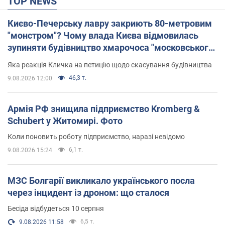
TOP NEWS
Києво-Печерську лавру закриють 80-метровим
"монстром"? Чому влада Києва відмовилась
зупиняти будівництво хмарочоса "московського
вірянина"
Яка реакція Кличка на петицію щодо скасування будівництва
46,3 т.
9.08.2026 12:00
Армія РФ знищила підприємство Kromberg &
Schubert у Житомирі. Фото
Коли поновить роботу підприємство, наразі невідомо
6,1 т.
9.08.2026 15:24
МЗС Болгарії викликало українського посла
через інцидент із дроном: що сталося
Бесіда відбудеться 10 серпня
6,5 т.
9.08.2026 11:58