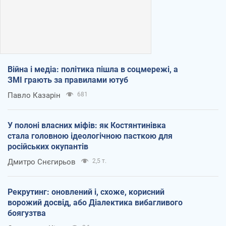
Війна і медіа: політика пішла в соцмережі, а
ЗМІ грають за правилами ютуб
Павло Казарін
681
У полоні власних міфів: як Костянтинівка
стала головною ідеологічною пасткою для
російських окупантів
Дмитро Снєгирьов
2,5 т.
Рекрутинг: оновлений і, схоже, корисний
ворожий досвід, або Діалектика вибагливого
боягузтва