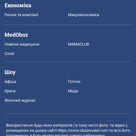
Економіка
Ринки та компанії
Макроекономіка
MedOboz
Новини медицини
MAMACLUB
Covid
Шоу
Афіша
Плітки
Краса
Мода
Жіночий журнал
Використання будь-яких матеріалів ( в тому числі фото- та відео-),
розміщених на цьому сайті
https://www.obozrevatel.com
та всіх його
піддоменах, в будь-якому вигляді суворо заборонено.