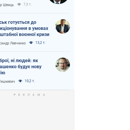
тіна?
7,3 т.
ор Швець
ськ готується до
кціонування в умовах
штабної воєнної кризи
13,2 т.
сандр Левченко
зброї, ні людей: як
ашенко будує нову
ію
10,2 т.
 Тишкевич