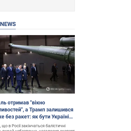
P NEWS
ль отримав "вікно
ивостей", а Трамп залишився
 без ракет: як бути Україні?
рв’ю з Мельником
 що в Росії закінчаться балістичні
, вкрай небезпечна, наголосив експерт