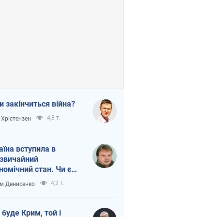
и закінчиться війна?
4,8 т.
 Хрістензен
аїна вступила в
звичайний
номічний стан. Чи є
тло вкінці тунелю?
4,2 т.
м Денисенко
 буде Крим, той і