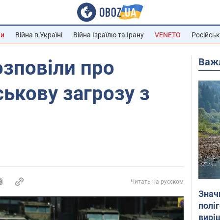
ни
Війна в Україні
Війна Ізраїлю та Ірану
VENETO
Російськ
Важ
озповіли про
ськову загрозу з
Читать на русском
Знач
полі
вирі