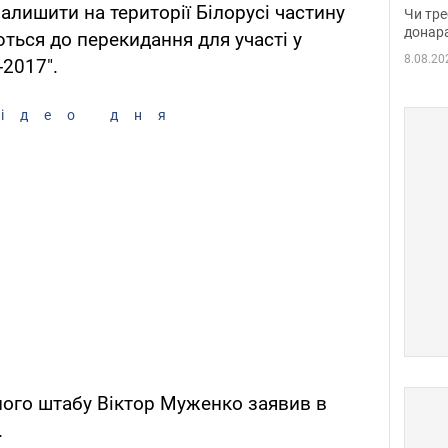
судд
лишити на території Білорусі частину
Чи тре
неоч
донар
уються до перекидання для участі у
8.08.20
-2017".
ідео дня
ного штабу Віктор Муженко заявив в
.