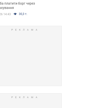
я ухвалив
ба платити борг через
ікуване рішення
ахування
30,3 т.
26 14:43