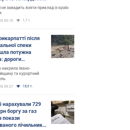
і не завадить взяти приклад із країн
и
1,7 т.
26 05:10
рикарпатті після
альної спеки
шла потужна
а: дороги
творились на
 накрила Івано-
. Відео
івщину та курортний
ель
18,9 т.
26 09:27
і нарахували 729
грн боргу за газ
з покази
ованого лічильника: