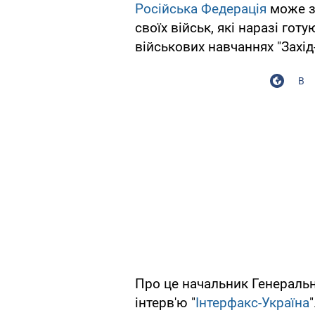
Російська Федерація
може за
своїх військ, які наразі гот
військових навчаннях "Захід
В
Про це начальник Генераль
інтерв'ю "
Інтерфакс-Україна
"