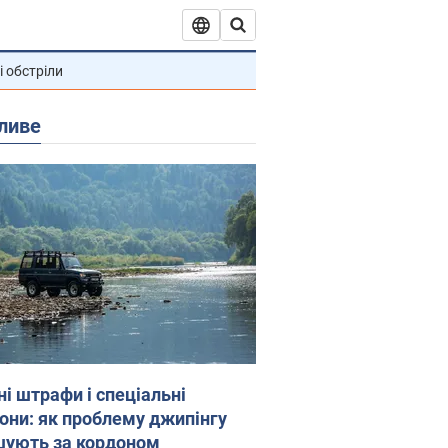
і обстріли
ливе
ні штрафи і спеціальні
гони: як проблему джипінгу
шують за кордоном