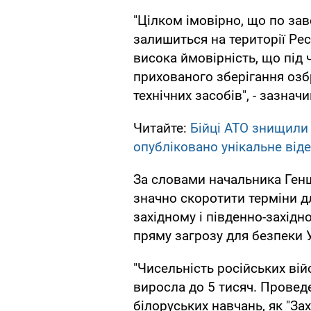
"Цілком імовірно, що по за
залишиться на території Рес
висока ймовірність, що під 
прихованого зберігання озбр
технічних засобів", - зазна
Читайте:
Бійці АТО знищили 
опубліковано унікальне від
За словами начальника Геншт
значно скоротити терміни д
західному і південно-захід
пряму загрозу для безпеки 
"Чисельність російських вій
виросла до 5 тисяч. Провед
білоруських навчань, як "За