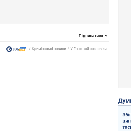
Підписатися
Кримінальні новини
У Генштабі розповіли...
Дум
Збі
цин
тає