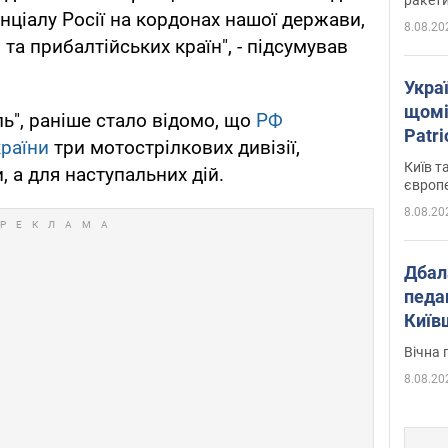
ціалу Росії на кордонах нашої держави,
8.08.20
та прибалтійських країн", - підсумував
Укра
щомі
ь", раніше стало відомо, що
РФ
Patr
країни
три мотострілкових дивізії,
розк
Київ т
 а для наступальних дій.
європ
8.08.20
Дбал
педа
Київ
київс
Вічна 
8.08.20