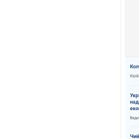
Кол
Юрій
Укр
над
еко
сві
Вади
Чий