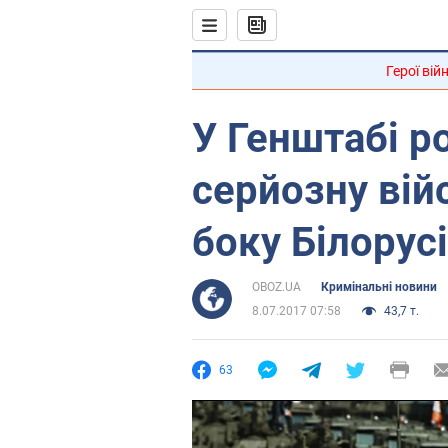
Герої вій
У Генштабі р
серйозну вій
боку Білорусі
OBOZ.UA
Кримінальні новини
8.07.2017 07:58
43,7 т.
63