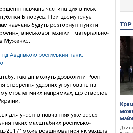
вершенні навчань частина цих військ
публіки Білорусь. При цьому існує
TO
час навчань будуть розгорнуті пункти
оєння, військової техніки і матеріально-
чив Муженко.
під Авдіївкою російський танк:
ео
абу, такі дії можуть дозволити Росії
ля створення ударних угруповань на
ному стратегічних напрямках, що створює
України.
Крем
можл
ськ для участі в навчаннях уже зараз
майже
ення таких масштабних російсько-
Інте
Думка,
хід-2017" може розцінюватися як захід із
ракети