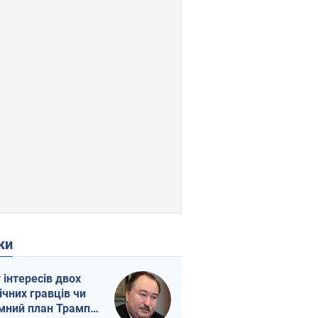
ки
г інтересів двох
ічних гравців чи
мний план Трампа