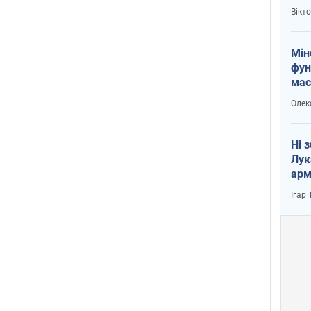
і Пу
Вікт
Мін
фун
мас
Олек
Ні 
Лук
арм
Ігар