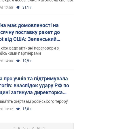
31,1 т.
26 12:00
їна має домовленості на
сячну поставку ракет до
iot від США: Зеленський
рив подробиці
акож веде активні переговори з
ейськими партнерами
19,9 т.
26 14:08
а про учнів та підтримувала
гогів: внаслідок удару РФ по
щині загинула директорка
ького ліцею, її чоловік та онук
пам'ять жертвам російського терору
15,8 т.
26 13:32