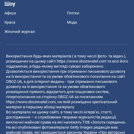
Шоу
Афіша
Плітки
Краса
Мода
Жіночий журнал
Використання будь-яких матеріалів ( в тому числі фото- та відео-),
розміщених на цьому сайті
https://www.obozrevatel.com
та всіх його
піддоменах, в будь-якому вигляді суворо заборонено.
Дозволяється використання при отриманні письмового дозволу
на їх використання та за умови обов'язкового посилання на сайт
OBOZ.UA, а для інтернет-видань - при отриманні письмового
дозволу на їх використання та за умови обов'язкового
розміщення прямого, відкритого для пошукових систем,
гіперпосилання на сторінку OBOZ.UA за посиланням
https://www.obozrevatel.com
, на якій розміщено оригінальний
матеріал в першому абзаці матеріалу.
Всі матеріали на цьому сайті, в тому числі інтерв’ю, статті,
дослідження – є службовими творами журналістів редакції,
виключні майнові права на які належать ТОВ «Золота середина».
На всі опубліковані фотоматеріали Getty Images редакція має
майнові права, які захищаються законом України «Про авторські