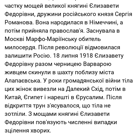
частку мощей великої княгині Єлизавети
Федорівни, дружини російського князя Сергія
Романова. Вона народилася в Німеччині, а
потім прийняла православ'я. Заснувала в
Москві Марфо-Маріїнську обитель
милосердя. Після революції відмовилася
залишити Росію. 18 липня 1918 Єлизавету
Федорівну разом черницею Варварою
живцем скинули в шахту поблизу міста
Алапаєвська. У роки громадянської війни тіла
цих жінок вивезли на Далекий Схід, потім в
Китай, Єгипет і нарешті в Єрусалим. Після
відкриття трун з'ясувалося, що тіла не
зотліли. З мощами княгині Єлизавети
Федорівни пов'язують численні випадки
зцілення хворих.