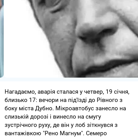
Нагадаємо, аварія сталася у четвер, 19 січня,
близько 17: вечори на під'їзді до Рівного з
боку міста Дубно. Мікроавтобус занесло на
слизькій дорозі і винесло на смугу
зустрічного руху, де він у лоб зіткнувся з
вантажівкою "Рено Магнум". Семеро