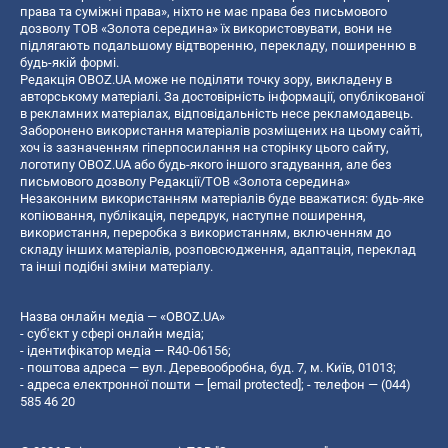
права та суміжні права», ніхто не має права без письмового
дозволу ТОВ «Золота середина» їх використовувати, вони не
підлягають подальшому відтворенню, перекладу, поширенню в
будь-якій формі.
Редакція OBOZ.UA може не поділяти точку зору, викладену в
авторському матеріалі. За достовірність інформації, опублікованої
в рекламних матеріалах, відповідальність несе рекламодавець.
Заборонено використання матеріалів розміщених на цьому сайті,
хоч із зазначенням гіперпосилання на сторінку цього сайту,
логотипу OBOZ.UA або будь-якого іншого згадування, але без
письмового дозволу Редакції/ТОВ «Золота середина»
Незаконним використанням матеріалів буде вважатися: будь-яке
копiювання, публiкацiя, передрук, наступне поширення,
використання, переробка з використанням, включенням до
складу інших матеріалів, розповсюдження, адаптація, переклад
та інші подібні зміни матеріалу.
Назва онлайн медіа — «OBOZ.UA»
- суб'єкт у сфері онлайн медіа;
- ідентифікатор медіа — R40-06156;
- поштова адреса — вул. Деревообробна, буд. 7, м. Київ, 01013;
- адреса електронної пошти —
[email protected]
; - телефон — (044)
585 46 20