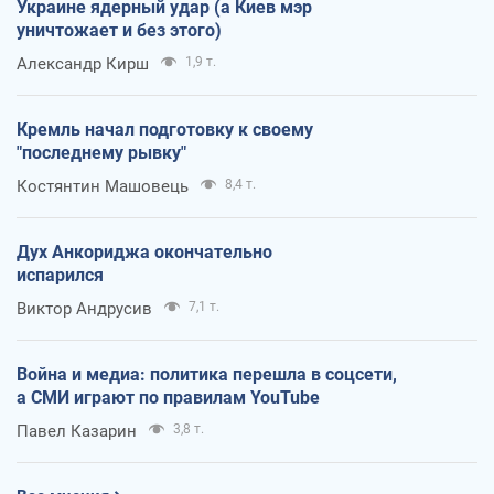
Украине ядерный удар (а Киев мэр
уничтожает и без этого)
Александр Кирш
1,9 т.
Кремль начал подготовку к своему
"последнему рывку"
Костянтин Машовець
8,4 т.
Дух Анкориджа окончательно
испарился
Виктор Андрусив
7,1 т.
Война и медиа: политика перешла в соцсети,
а СМИ играют по правилам YouTube
Павел Казарин
3,8 т.