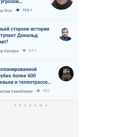
 угрозой
тическая
10,6 т.
ор Ягун
истика
чьей стороне истории
тупает Дональд
мп?
8,9 т.
ор Каспрук
апланированной
убке более 600
евьев и теплотрассе:
 происходит на
582
ислав Самойленко
емках в Киеве