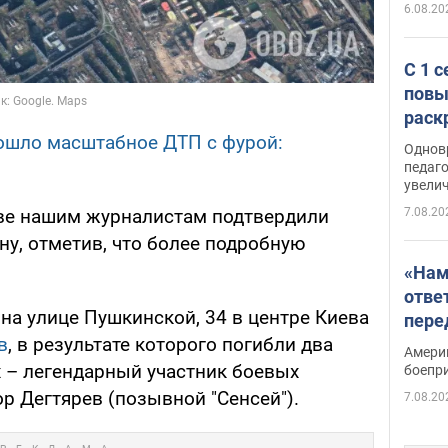
6.08.20
С 1 
повы
раск
ошло масштабное ДТП с фурой:
Однов
педаг
увелич
7.08.20
еве нашим журналистам подтвердили
ну, отметив, что более подробную
«Нам
отве
, на улице Пушкинской, 34 в центре Киева
пере
в
, в результате которого погибли два
Patri
Амери
х – легендарный участник боевых
боепр
р Дегтярев (позывной "Сенсей").
7.08.20