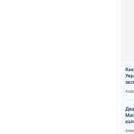
Как
Укр
экс
неф
Андр
Два
Маг
кал
Алек