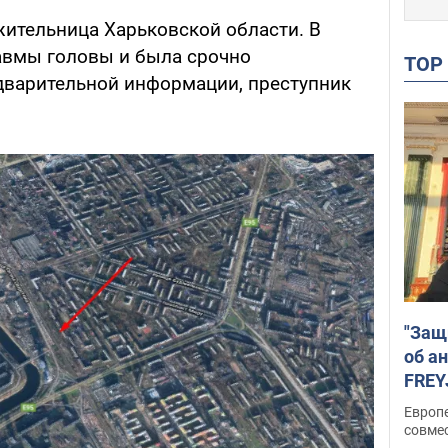
жительница Харьковской области. В
равмы головы и была срочно
TO
дварительной информации, преступник
"Защ
об а
FREY
подд
Европ
совме