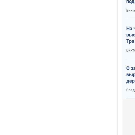
под
кри
Викт
лог
На 
выс
Тра
Викт
О з
выр
дер
что
Влад
Тер