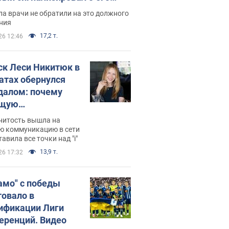
ессивном" раке
а врачи не обратили на это должного
ния
17,2 т.
26 12:46
ск Леси Никитюк в
атах обернулся
далом: почему
ущую
раведливо
нитость вышла на
йтили
ю коммуникацию в сети
тавила все точки над "i"
13,9 т.
26 17:32
амо" с победы
товало в
ификации Лиги
еренций. Видео