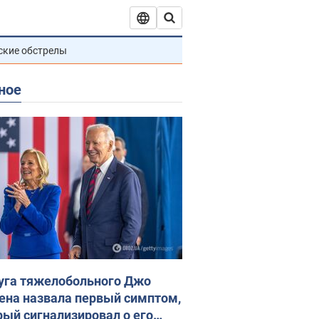
ские обстрелы
ное
уга тяжелобольного Джо
ена назвала первый симптом,
рый сигнализировал о его