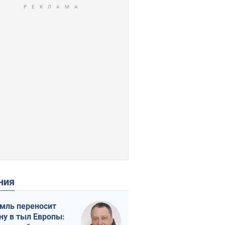
ения
мль переносит
ну в тыл Европы: