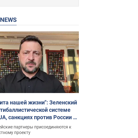
P NEWS
ита нашей жизни": Зеленский
нтибаллистической системе
JA, санкциях против России и
ержке аграриев. Видео
ейские партнеры присоединяются к
стному проекту