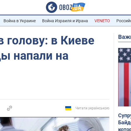
Война в Украине
Война Израиля и Ирана
VENETO
Россий
Важ
 голову: в Киеве
ы напали на
Читати українською
Супр
Байд
кото