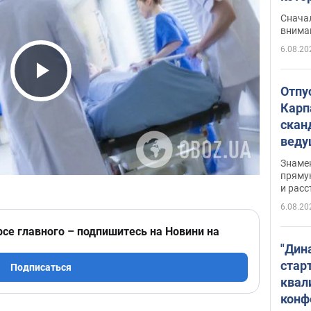
"агр
Сначал
внима
6.08.20
Play Video
Отпу
Карп
скан
вед
несп
Знаме
захе
пряму
и расс
6.08.20
рсе главного – подпишитесь на Новини на
"Дин
стар
Подписаться
квал
конф