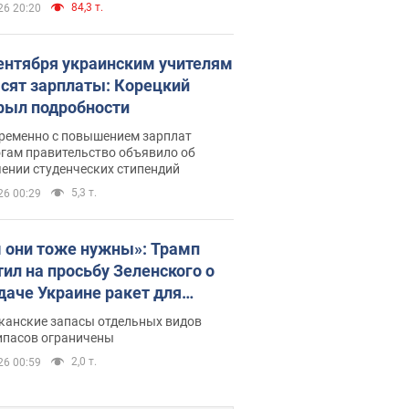
84,3 т.
26 20:20
сентября украинским учителям
сят зарплаты: Корецкий
рыл подробности
ременно с повышением зарплат
огам правительство объявило об
ении студенческих стипендий
5,3 т.
26 00:29
 они тоже нужны»: Трамп
тил на просьбу Зеленского о
даче Украине ракет для
ot
канские запасы отдельных видов
ипасов ограничены
2,0 т.
26 00:59