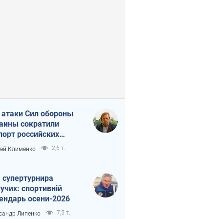
 атаки Сил обороны
аины сократили
порт российских
тепродуктов
2,6 т.
ей Клименко
 супертурнира
учих: спортивній
ендарь осени-2026
7,5 т.
сандр Липенко