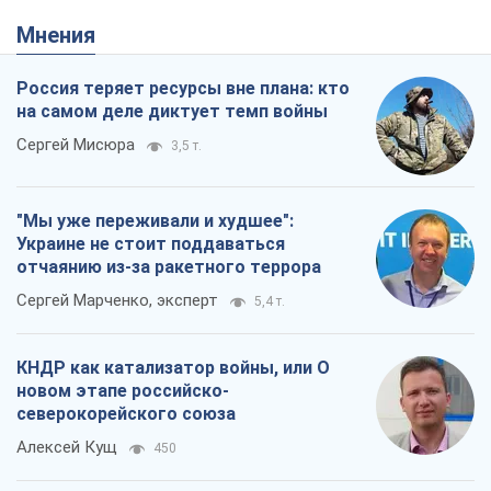
новом этапе российско-
северокорейского союза
Алексей Кущ
450
Выход в элиту ЧМ и триумф "Сокола":
что происходит в украинском хоккее
Александр Липенко
294