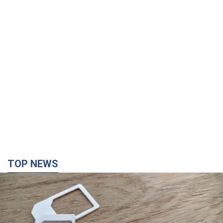
Мобильные операторы подняли тарифы "до
предела", но качество связи ухудшилось:
стоит ли жаловаться на цены
Почему цены на мобильную связь выросли в разы и как
улучшить качество интернета в телефоне
5 годин тому
38,7 т.
"Работаем над тем, чтобы получить