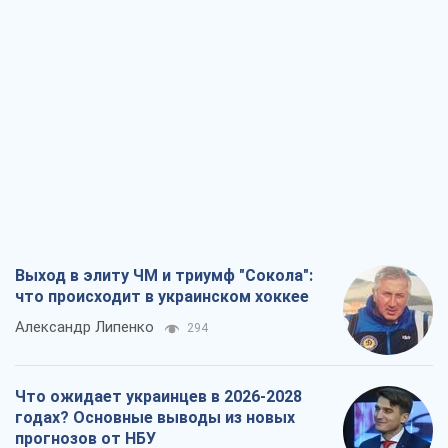
Что ожидает украинцев в 2026-2028
годах? Основные выводы из новых
прогнозов от НБУ
Василий Фурман
5,4 т.
Результат ударов по НПЗ России
значительно больше, чем кажется
Дмитрий Томчук
2,9 т.
Не месть, а стратегия: Украина
заставляет Россию платить за войну
Виктор Андрусив
3,7 т.
Все мнения