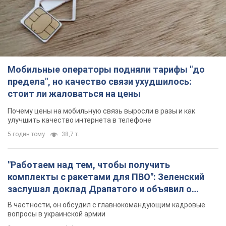
комплекты с ракетами для ПВО": Зеленский
заслушал доклад Драпатого и объявил о
новых мерах
В частности, он обсудил с главнокомандующим кадровые
вопросы в украинской армии
2 години тому
1,4 т.
В оккупированной Ялте прогремели мощные
взрывы: поднимается черный дым. Фото и
видео
Город, вероятно, подвергся атаке дронов
3 години тому
4,9 т.