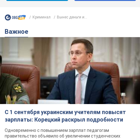
С 1 сентября украинским учителям повысят
зарплаты: Корецкий раскрыл подробности
Одновременно с повышением зарплат педагогам
правительство объявило об увеличении студенческих
стипендий
7.08.2026 00:29
11,5 т.
Сколько баллистических ракет
перехватила украинская ПВО в
июле: в Минобороны назвали цифру
Украинская ПВО работала в условиях
дефицита ракет-перехватчиков
2 години тому
5,2 т.
Аурика Ротару через суд изменила
свою пенсию, на которую ранее
жаловалась: сколько получала