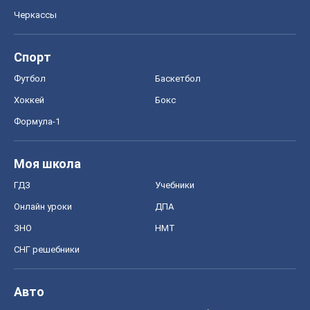
СНГ решебники
Авто
Тест Драйв
Электромобили
Акции
Сервис
Food Oboz
Рецепты
Напитки
Диеты
Экономика
Рынки и компании
Mакроэкономика
MedOboz