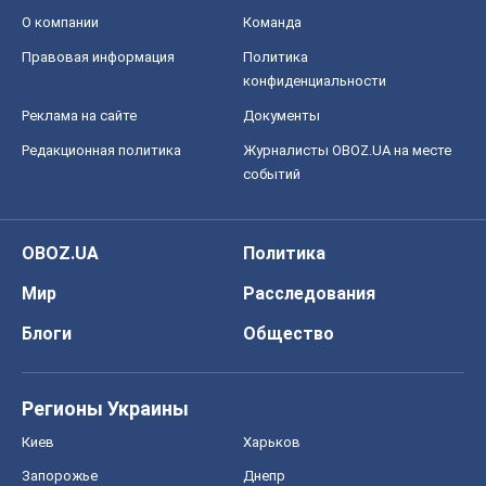
Регионы Украины
Киев
Харьков
Запорожье
Днепр
Черкассы
Спорт
Футбол
Баскетбол
Хоккей
Бокс
Формула-1
Моя школа
ГДЗ
Учебники
Онлайн уроки
ДПА
ЗНО
НМТ