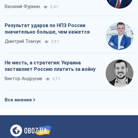
О компании
Команда
Правовая информация
Политика
конфиденциальности
Реклама на сайте
Документы
Редакционная политика
Журналисты OBOZ.UA на месте
событий
OBOZ.UA
Политика
Мир
Расследования
Блоги
Общество