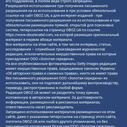
его поддоменах, в любом виде строго запрещено.
Разрешается использование при получении письменного
разрешения на их использование и при условии обязательной
ссылки на сайт OBOZ.UA, а для интернет-изданий - при
получении письменного разрешения на их использование и при
обязательном размещении прямой, открытой для поисковых
систем, гиперссылки на страницу OBOZ.UA по ссылке
https://www.obozrevatel.com
, на которой размещен оригинальный
материал в первом абзаце материала.
Все материалы на этом сайте, в том числе интервью, статьи,
исследования – служебные произведения журналистов
редакции, исключительные имущественные права на которые
принадлежат ООО «Золотая середина».
На все опубликованные фотоматериалы Getty Images редакция
имеет имущественные права, защищаемые законом Украины
«Об авторских правах и смежных правах», никто не имеет права
без письменного разрешения ООО «Золотая середина» их
использовать, они не подлежат дальнейшему воспроизводству,
переводу, распространению в любой форме.
Редакция OBOZ.UA может не разделять точку зрения,
изложенную в авторском материале. За достоверность
информации, размещенной в рекламных материалах,
ответственность несет рекламодатель.
Запрещено использование материалов размещенных на этом
сайте, даже с указанием гиперссылки на страницу этого сайта,
логотипа OBOZ.UA или любого другого упоминания, но без
письменного разрешения Редакции/ООО «Золотая середина»