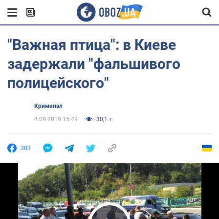
"Важная птица": в Киеве
задержали "фальшивого
полицейского"
Криминал
4.09.2019 15:49
30,1 т.
303