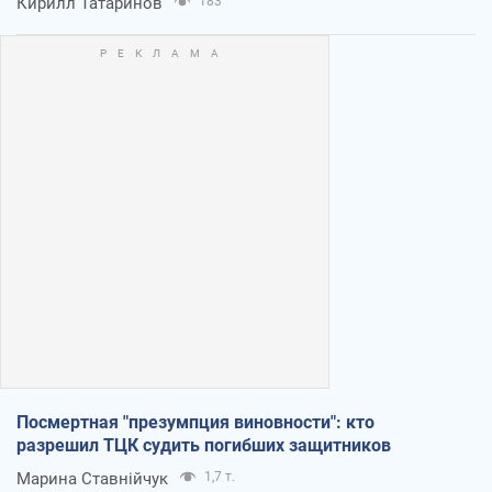
Кирилл Татаринов
183
Посмертная "презумпция виновности": кто
разрешил ТЦК судить погибших защитников
Марина Ставнійчук
1,7 т.