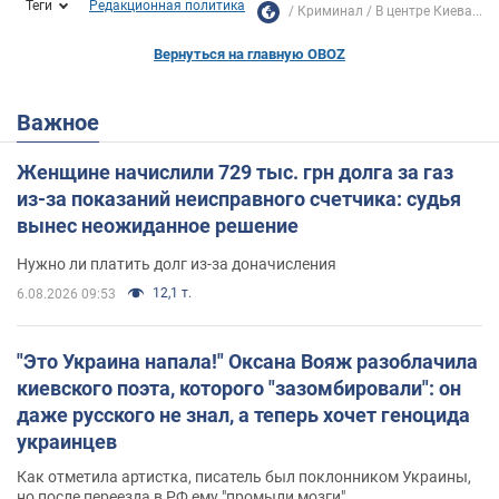
Теги
Редакционная политика
Криминал
В центре Киева...
Вернуться на главную OBOZ
Важное
Женщине начислили 729 тыс. грн долга за газ
из-за показаний неисправного счетчика: судья
вынес неожиданное решение
Нужно ли платить долг из-за доначисления
12,1 т.
6.08.2026 09:53
"Это Украина напала!" Оксана Вояж разоблачила
киевского поэта, которого "зазомбировали": он
даже русского не знал, а теперь хочет геноцида
украинцев
Как отметила артистка, писатель был поклонником Украины,
но после переезда в РФ ему "промыли мозги"