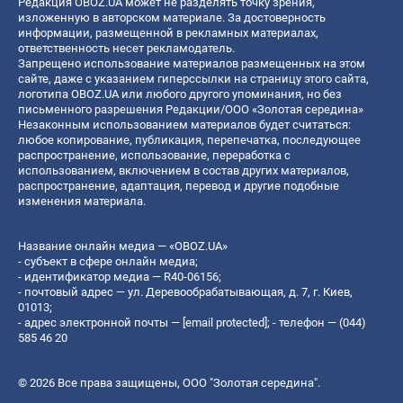
Редакция OBOZ.UA может не разделять точку зрения,
изложенную в авторском материале. За достоверность
информации, размещенной в рекламных материалах,
ответственность несет рекламодатель.
Запрещено использование материалов размещенных на этом
сайте, даже с указанием гиперссылки на страницу этого сайта,
логотипа OBOZ.UA или любого другого упоминания, но без
письменного разрешения Редакции/ООО «Золотая середина»
Незаконным использованием материалов будет считаться:
любое копирование, публикация, перепечатка, последующее
распространение, использование, переработка с
использованием, включением в состав других материалов,
распространение, адаптация, перевод и другие подобные
изменения материала.
Название онлайн медиа — «OBOZ.UA»
- субъект в сфере онлайн медиа;
- идентификатор медиа — R40-06156;
- почтовый адрес — ул. Деревообрабатывающая, д. 7, г. Киев,
01013;
- адрес электронной почты —
[email protected]
; - телефон — (044)
585 46 20
© 2026 Все права защищены, ООО "Золотая середина".