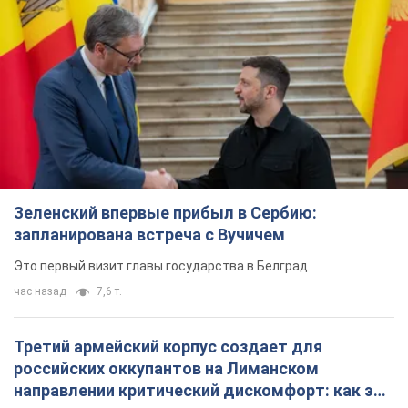
Зеленский впервые прибыл в Сербию:
запланирована встреча с Вучичем
Это первый визит главы государства в Белград
час назад
7,6 т.
Третий армейский корпус создает для
российских оккупантов на Лиманском
направлении критический дискомфорт: как это
удалось
Сейчас это перерастает в кризис для всей группировки
4 часа назад
49,2 т.
В оккупированной Ялте прогремели мощные
взрывы: поднимается черный дым. Фото и
видео
Город, вероятно, подвергся атаке дронов