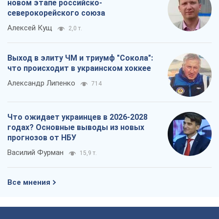
Что ожидает украинцев в 2026-2028
годах? Основные выводы из новых
прогнозов от НБУ
Василий Фурман
15,9 т.
Все мнения
О компании
Команда
Правовая информация
Политика
конфиденциальности
Реклама на сайте
Документы
Редакционная политика
Журналисты OBOZ.UA на месте