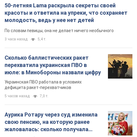
перехватила украинская ПВО в
июле: в Минобороны назвали цифру
Украинская ПВО работала в условиях
дефицита ракет-перехватчиков
5 часов назад
7,0 т.
Аурика Ротару через суд изменила
свою пенсию, на которую ранее
жаловалась: сколько получала
певица
В выплату не была включена зарплата
артистки за время работы в Черновицкой
филармонии
через 7 часов