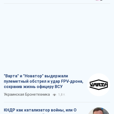
"Варта" и "Новатор" выдержали
пулеметный обстрел и удар FPV-дрона,
сохранив жизнь офицеру ВСУ
Украинская Бронетехника
1,8 т.
КНДР как катализатор войны, или О
новом этапе российско-
северокорейского союза
Алексей Кущ
2,0 т.
Выход в элиту ЧМ и триумф "Сокола":
что происходит в украинском хоккее
Александр Липенко
714