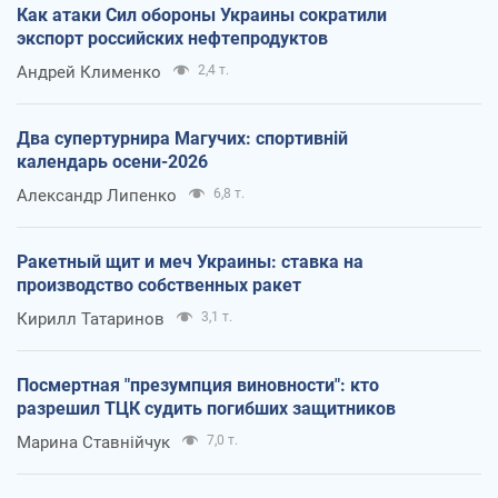
Как атаки Сил обороны Украины сократили
экспорт российских нефтепродуктов
Андрей Клименко
2,4 т.
Два супертурнира Магучих: спортивній
календарь осени-2026
Александр Липенко
6,8 т.
Ракетный щит и меч Украины: ставка на
производство собственных ракет
Кирилл Татаринов
3,1 т.
Посмертная "презумпция виновности": кто
разрешил ТЦК судить погибших защитников
Марина Ставнійчук
7,0 т.