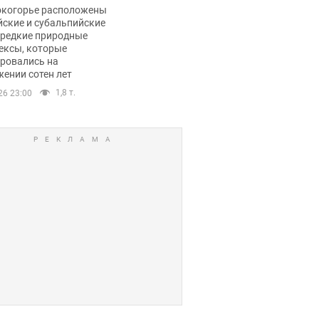
ли тревогу
окогорье расположены
йские и субальпийские
 редкие природные
ексы, которые
ровались на
ении сотен лет
1,8 т.
26 23:00