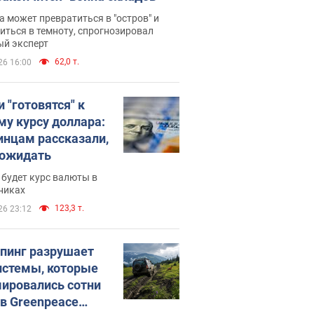
 может превратиться в "остров" и
иться в темноту, спрогнозировал
ый эксперт
62,0 т.
26 16:00
 "готовятся" к
му курсу доллара:
инцам рассказали,
 ожидать
будет курс валюты в
никах
123,3 т.
26 23:12
пинг разрушает
истемы, которые
ировались сотни
 в Greenpeace