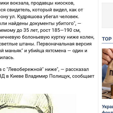
ики вокзала, продавцы киосков,
я свидетель, который видел, как от
ону ул. Кудряшова убегал человек.
ыли найдены документы убитого", —
емому до 35 лет, рост 185—190 см,
оричневую болоньевую куртку ниже колен,
TO
светлые штаны. Первоначальная версия
й маньяк" и убийца яхтсмена — один и
дилась.
а с "Левобережной" ниже", — рассказал
ВД в Киеве Владимир Полищук, сообщает
Укра
фонд