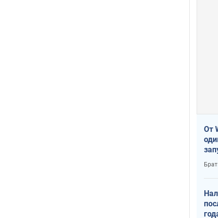
От 
оди
зап
реа
Брат
Нал
пос
год