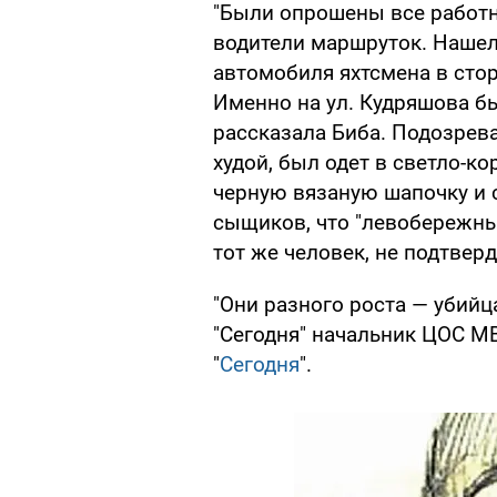
"Были опрошены все работн
водители маршруток. Нашелс
автомобиля яхтсмена в стор
Именно на ул. Кудряшова б
рассказала Биба. Подозрева
худой, был одет в светло-к
черную вязаную шапочку и 
сыщиков, что "левобережны
тот же человек, не подтвер
"Они разного роста — убийц
"Сегодня" начальник ЦОС М
"
Сегодня
".