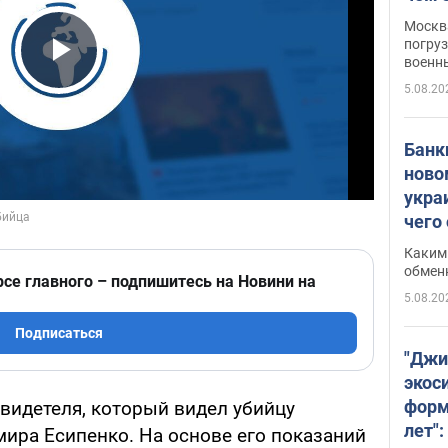
Москва
погруз
военн
Play Video
5.08.20
Банки
ново
укра
чего
Каким 
обмен
рсе главного – подпишитесь на Новини на
5.08.20
Подписаться
"Джи
экос
форм
идетеля, который видел убийцу
лет":
мира Есипенко. На основе его показаний