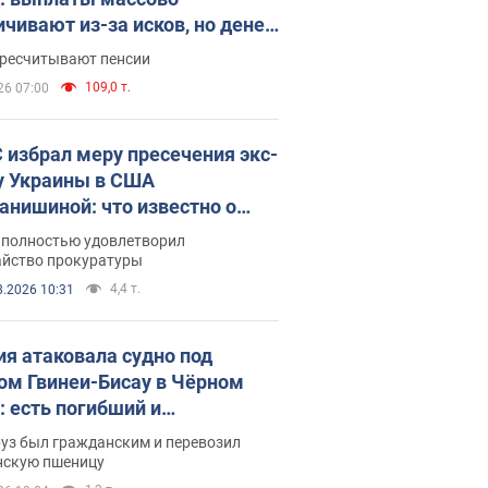
ичивают из-за исков, но денег
ватает
ересчитывают пенсии
109,0 т.
26 07:00
 избрал меру пресечения экс-
у Украины в США
анишиной: что известно о
е полностью удовлетворил
айство прокуратуры
4,4 т.
8.2026 10:31
ия атаковала судно под
ом Гвинеи-Бисау в Чёрном
: есть погибший и
радавшие
руз был гражданским и перевозил
нскую пшеницу