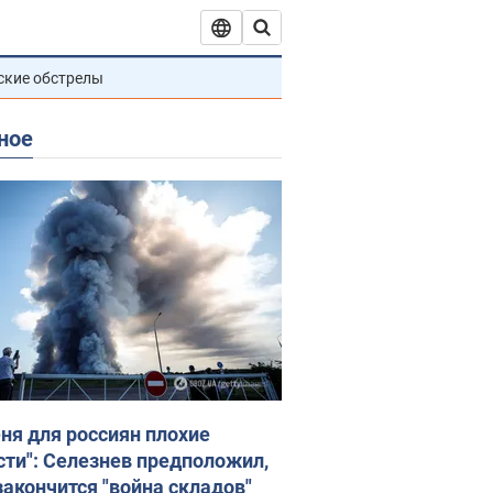
ские обстрелы
ное
еня для россиян плохие
сти": Селезнев предположил,
закончится "война складов"