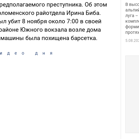
заби
редполагаемого преступника. Об этом
В выс
альпи
оломенского райотдела Ирина Биба.
луга –
л убит 8 ноября около 7:00 в своей
компл
форми
районе Южного вокзала возле дома
протяж
з машины была похищена барсетка.
5.08.20
идео дня