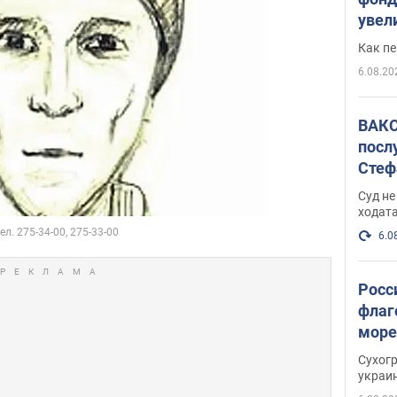
увел
не х
Как п
6.08.20
ВАКС
посл
Стеф
деле
Суд н
ходат
6.0
Росс
флаг
море
пост
Сухог
украи