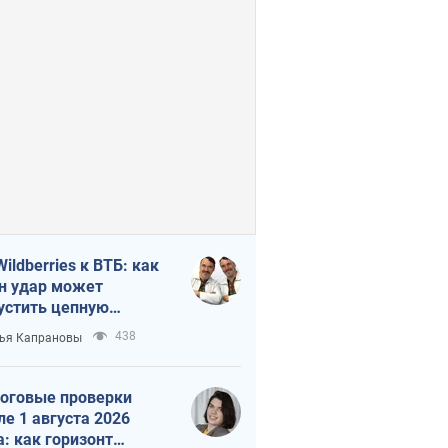
Wildberries к ВТБ: как
н удар может
устить цепную
кцию в России
438
ья Капрановы
оговые проверки
ле 1 августа 2026
а: как горизонт