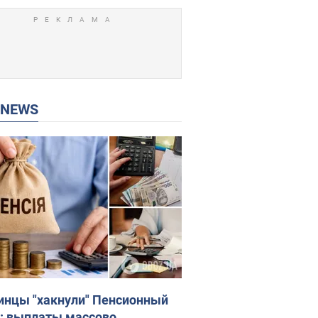
P NEWS
инцы "хакнули" Пенсионный
: выплаты массово