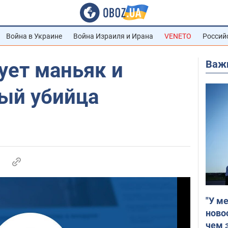
Война в Украине
Война Израиля и Ирана
VENETO
Россий
Важ
ует маньяк и
ый убийца
"У м
ново
чем 