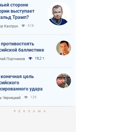
чьей стороне
ории выступает
альд Трамп?
618
ор Каспрук
 противостоять
сийской баллистике
18,2 т.
лий Портников
 конечная цель
сийского
сированного удара
129
ь Чернецкий