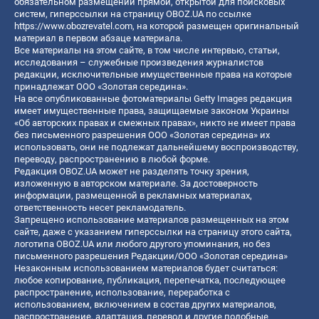
обязательном размещении прямой, открытой для поисковых
систем, гиперссылки на страницу OBOZ.UA по ссылке
https://www.obozrevatel.com
, на которой размещен оригинальный
материал в первом абзаце материала.
Все материалы на этом сайте, в том числе интервью, статьи,
исследования – служебные произведения журналистов
редакции, исключительные имущественные права на которые
принадлежат ООО «Золотая середина».
На все опубликованные фотоматериалы Getty Images редакция
имеет имущественные права, защищаемые законом Украины
«Об авторских правах и смежных правах», никто не имеет права
без письменного разрешения ООО «Золотая середина» их
использовать, они не подлежат дальнейшему воспроизводству,
переводу, распространению в любой форме.
Редакция OBOZ.UA может не разделять точку зрения,
изложенную в авторском материале. За достоверность
информации, размещенной в рекламных материалах,
ответственность несет рекламодатель.
Запрещено использование материалов размещенных на этом
сайте, даже с указанием гиперссылки на страницу этого сайта,
логотипа OBOZ.UA или любого другого упоминания, но без
письменного разрешения Редакции/ООО «Золотая середина»
Незаконным использованием материалов будет считаться:
любое копирование, публикация, перепечатка, последующее
распространение, использование, переработка с
использованием, включением в состав других материалов,
распространение, адаптация, перевод и другие подобные