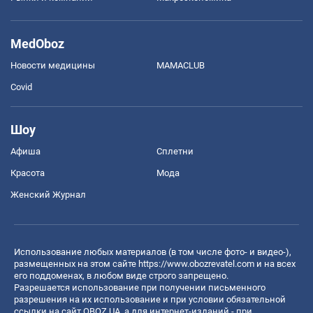
MedOboz
Новости медицины
MAMACLUB
Covid
Шоу
Афиша
Сплетни
Красота
Мода
Женский Журнал
Использование любых материалов (в том числе фото- и видео-),
размещенных на этом сайте
https://www.obozrevatel.com
и на всех
его поддоменах, в любом виде строго запрещено.
Разрешается использование при получении письменного
разрешения на их использование и при условии обязательной
ссылки на сайт OBOZ.UA, а для интернет-изданий - при