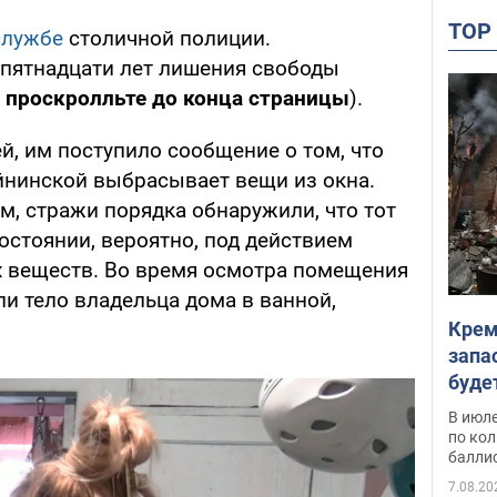
TO
службе
столичной полиции.
пятнадцати лет лишения свободы
 проскролльте до конца страницы
).
й, им поступило сообщение о том, что
йнинской выбрасывает вещи из окна.
, стражи порядка обнаружили, что тот
остоянии, вероятно, под действием
х веществ. Во время осмотра помещения
и тело владельца дома в ванной,
Крем
запа
буде
В июле
по ко
балли
7.08.20