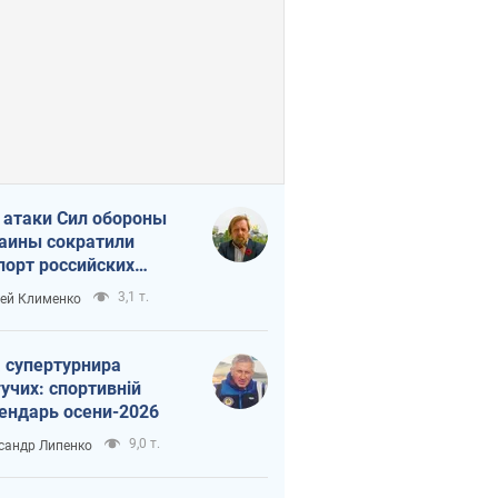
 атаки Сил обороны
аины сократили
порт российских
тепродуктов
3,1 т.
ей Клименко
 супертурнира
учих: спортивній
ендарь осени-2026
9,0 т.
сандр Липенко