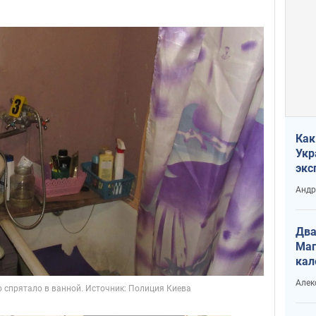
Как
Укр
экс
неф
Андр
Два
Маг
кал
Алек