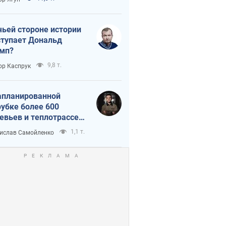
истика
чьей стороне истории
тупает Дональд
мп?
9,8 т.
ор Каспрук
апланированной
убке более 600
евьев и теплотрассе:
 происходит на
1,1 т.
ислав Самойленко
емках в Киеве