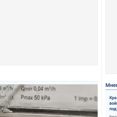
Мн
Кре
вой
под
кри
Викт