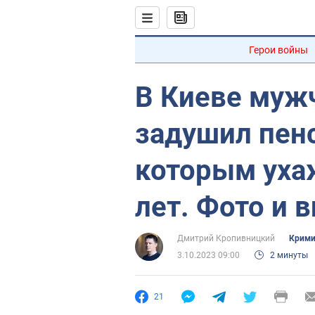
Герои войны
В Киеве муж
задушил пенс
которым уха
лет. Фото и 
Дмитрий Кропивницкий
Крими
3.10.2023 09:00
2 минуты
21