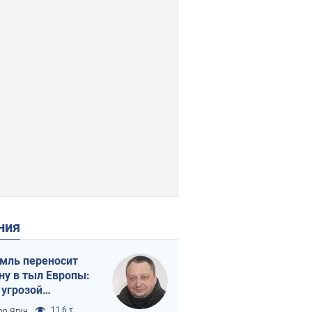
ения
мль переносит
ну в тыл Европы:
 угрозой
тическая
11,6 т.
ор Ягун