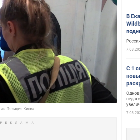
В Ек
Wildb
подн
Росси
7.08.20
С 1 
повы
раск
Однов
педаг
увелич
7.08.20