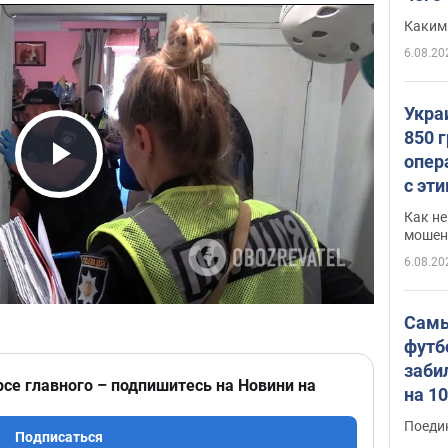
Каким
6.08.20
Укра
850 
опер
Play Video
с эт
Как не
мошен
6.08.20
Самы
футб
заби
рсе главного – подпишитесь на Новини на
на 1
Виде
Поеди
Подписаться