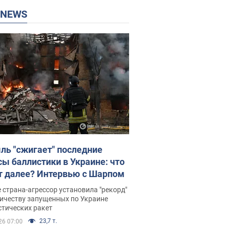
P NEWS
ль "сжигает" последние
сы баллистики в Украине: что
т далее? Интервью с Шарпом
 страна-агрессор установила "рекорд"
личеству запущенных по Украине
стических ракет
23,7 т.
26 07:00