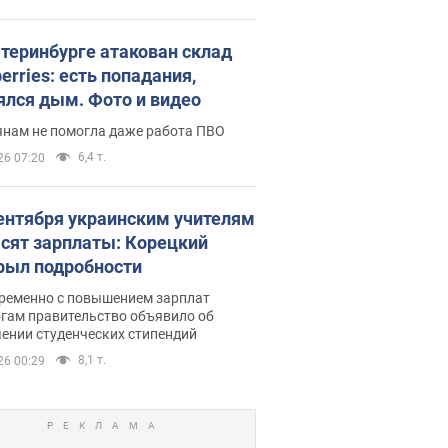
атеринбурге атакован склад
erries: есть попадания,
ялся дым. Фото и видео
янам не помогла даже работа ПВО
6,4 т.
26 07:20
сентября украинским учителям
сят зарплаты: Корецкий
рыл подробности
ременно с повышением зарплат
огам правительство объявило об
ении студенческих стипендий
8,1 т.
26 00:29