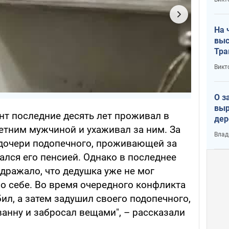
лог
На 
выс
Тра
Викт
О з
выр
нт последние десять лет проживал в
дер
летним мужчиной и ухаживал за ним. За
что
Влад
Тер
т дочери подопечного, проживающей за
ался его пенсией. Однако в последнее
ражало, что дедушка уже не мог
о себе. Во время очередного конфликта
л, а затем задушил своего подопечного,
ванну и забросал вещами", – рассказали