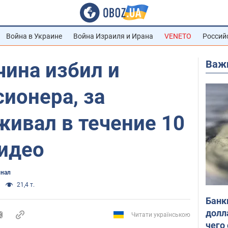
Война в Украине
Война Израиля и Ирана
VENETO
Россий
Важ
чина избил и
ионера, за
живал в течение 10
видео
нал
21,4 т.
Банк
долл
Читати українською
чего