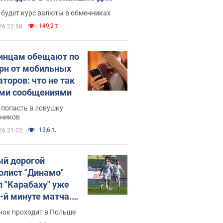
 будет курс валюты в обменниках
149,2 т.
26 22:58
инцам обещают по
грн от мобильных
аторов: что не так
ими сообщениями
 попасть в ловушку
ников
13,6 т.
26 21:02
й дорогой
олист "Динамо"
л "Карабаху" уже
0-й минуте матча.
о
нок проходит в Польше