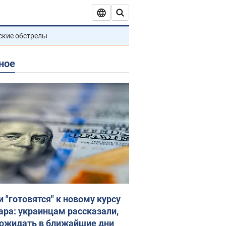
ские обстрелы
ное
и "готовятся" к новому курсу
ара: украинцам рассказали,
 ожидать в ближайшие дни