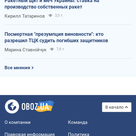
Ракетный щит и меч Украины: ставка на
производство собственных ракет
Кирилл Татаринов
3,5 т.
Посмертная "презумпция виновности": кто
разрешил ТЦК судить погибших защитников
Марина Ставнійчук
7,9 т.
Все мнения
В начало
О компании
Команда
Правовая информация
Политика