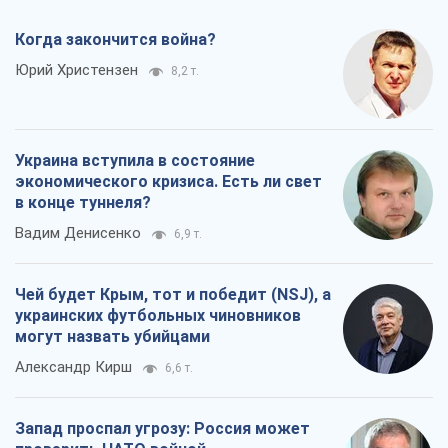
в конце туннеля?
Вадим Денисенко
6,9 т.
Чей будет Крым, тот и победит (NSJ), а
украинских футбольных чиновников
могут назвать убийцами
Александр Кирш
6,6 т.
Запад проспал угрозу: Россия может
проверить НАТО войной
Леонид Невзлин
8,1 т.
Все мнения