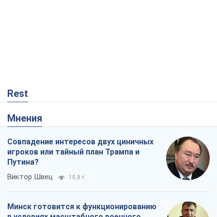
Мнения
Совпадение интересов двух циничных
игроков или тайный план Трампа и
Путина?
Виктор Швец
10,8 т.
Минск готовится к функционированию
в условиях масштабного военного
кризиса
Александр Левченко
15,9 т.
Ни оружия, ни людей: как Лукашенко
создает новую армию
Игар Тышкевич
13,6 т.