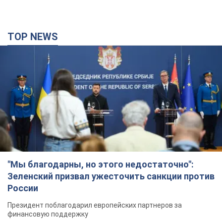
"Мы благодарны, но этого недостаточно":
Зеленский призвал ужесточить санкции против
России
Президент поблагодарил европейских партнеров за
финансовую поддержку
6 часов назад
66,2 т.
Украина приобрела у Турции 70 баллистических
ракет и многое другое вооружение: в Госдепе
США обнародовали список
Госдеп уже проинформировал об этом американский
Конгресс
3 часа назад
9,1 т.