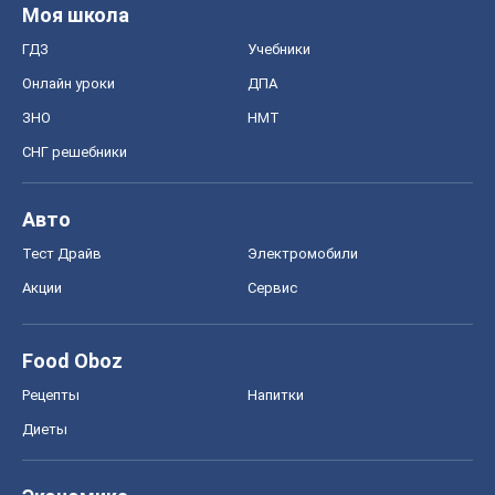
Тест Драйв
Электромобили
Акции
Сервис
Food Oboz
Рецепты
Напитки
Диеты
Экономика
Рынки и компании
Mакроэкономика
MedOboz
Новости медицины
MAMACLUB
Шоу