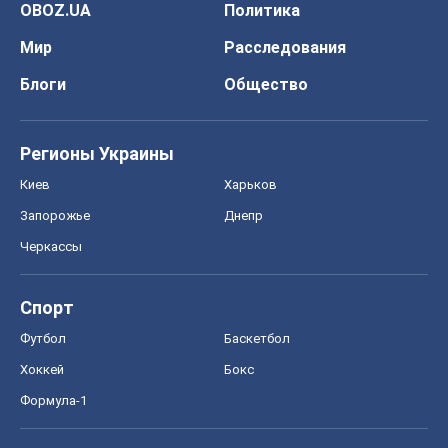
Запорожье
Днепр
Черкассы
Спорт
Футбол
Баскетбол
Хоккей
Бокс
Формула-1
Моя школа
ГДЗ
Учебники
Онлайн уроки
ДПА
ЗНО
НМТ
СНГ решебники
Авто