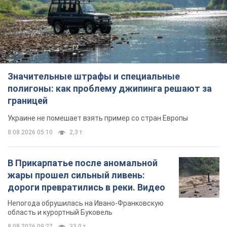
Украине не помешает взять пример со стран Европы
8.08.2026 05:10
2,3 т.
В Прикарпатье после аномальной
жары прошел сильный ливень:
дороги превратились в реки. Видео
Непогода обрушилась на Ивано-Франковскую
область и курортный Буковель
8.08.2026 09:27
33,0 т.
Женщине начислили 729 тыс. грн
долга за газ из-за показаний
неисправного счетчика: судья
вынес неожиданное решение
Нужно ли платить долг из-за доначисления
9 часов назад
31,4 т.