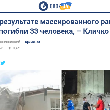
 результате массированного р
погибли 33 человека, – Кличко
опивницкий
Криминал
52
3,4 т.