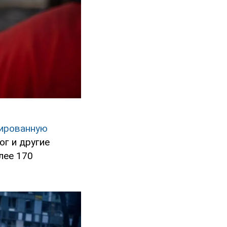
сированную
ог и другие
лее 170