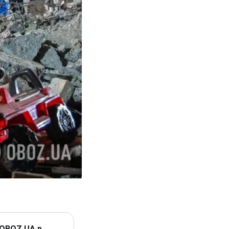
 OBOZ.UA в