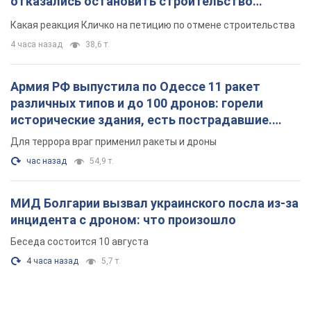
отказались остановить строительство
небоскреба "московского верующего"
Какая реакция Кличко на петицию по отмене строительства
4 часа назад
38,6 т.
Армия РФ выпустила по Одессе 11 ракет
различных типов и до 100 дронов: горели
исторические здания, есть пострадавшие.
Фото и видео
Для террора враг применил ракеты и дроны
час назад
54,9 т.
МИД Болгарии вызвал украинского посла из-за
инцидента с дроном: что произошло
Беседа состоится 10 августа
4 часа назад
5,7 т.