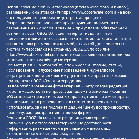
Использование любых материалов (в том числе фото- и видео-),
размещенных на этом сайте
https://www.obozrevatel.com
и на всех
его поддоменах, в любом виде строго запрещено.
Разрешается использование при получении письменного
разрешения на их использование и при условии обязательной
ссылки на сайт OBOZ.UA, а для интернет-изданий - при
получении письменного разрешения на их использование и при
обязательном размещении прямой, открытой для поисковых
систем, гиперссылки на страницу OBOZ.UA по ссылке
https://www.obozrevatel.com
, на которой размещен оригинальный
материал в первом абзаце материала.
Все материалы на этом сайте, в том числе интервью, статьи,
исследования – служебные произведения журналистов
редакции, исключительные имущественные права на которые
принадлежат ООО «Золотая середина».
На все опубликованные фотоматериалы Getty Images редакция
имеет имущественные права, защищаемые законом Украины
«Об авторских правах и смежных правах», никто не имеет права
без письменного разрешения ООО «Золотая середина» их
использовать, они не подлежат дальнейшему воспроизводству,
переводу, распространению в любой форме.
Редакция OBOZ.UA может не разделять точку зрения,
изложенную в авторском материале. За достоверность
информации, размещенной в рекламных материалах,
ответственность несет рекламодатель.
Запрещено использование материалов размещенных на этом