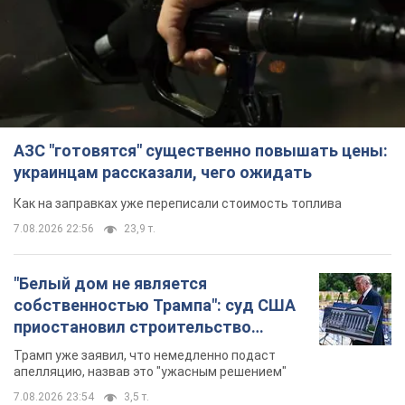
АЗС "готовятся" существенно повышать цены:
украинцам рассказали, чего ожидать
Как на заправках уже переписали стоимость топлива
7.08.2026 22:56
23,9 т.
"Белый дом не является
собственностью Трампа": суд США
приостановил строительство
бального зала стоимостью 400 млн
Трамп уже заявил, что немедленно подаст
долларов
апелляцию, назвав это "ужасным решением"
7.08.2026 23:54
3,5 т.