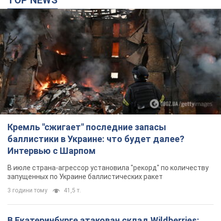
Кремль "сжигает" последние запасы
баллистики в Украине: что будет далее?
Интервью с Шарпом
В июле страна-агрессор установила "рекорд" по количеству
запущенных по Украине баллистических ракет
3 години тому
41,5 т.
В Екатеринбурге атакован склад Wildberries:
есть попадания, поднялся дым. Фото и видео
Россиянам не помогла даже работа ПВО
3 години тому
8,3 т.
С 1 сентября украинским учителям повысят
зарплаты: Корецкий раскрыл подробности
Одновременно с повышением зарплат педагогам