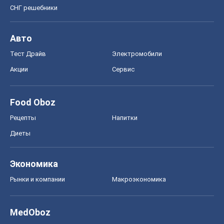
Food Oboz
Рецепты
Напитки
Диеты
Экономика
Рынки и компании
Mакроэкономика
MedOboz
Новости медицины
MAMACLUB
Шоу
Афиша
Сплетни
Красота
Мода
Женский Журнал