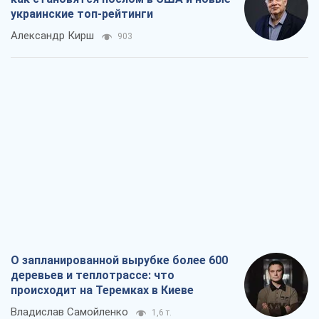
О запланированной вырубке более 600
деревьев и теплотрассе: что
происходит на Теремках в Киеве
Владислав Самойленко
1,6 т.
Как атаки Сил обороны Украины
сократили экспорт российских
нефтепродуктов
Андрей Клименко
3,4 т.
Два супертурнира Магучих: спортивній