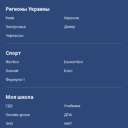
Футбол
Баскетбол
Хоккей
Бокс
Формула-1
Моя школа
ГДЗ
Учебники
Онлайн уроки
ДПА
ЗНО
НМТ
СНГ решебники
Авто
Тест Драйв
Электромобили
Акции
Сервис