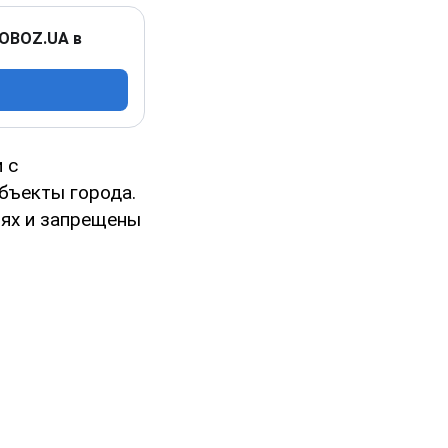
 OBOZ.UA в
 с
бъекты города.
иях и запрещены