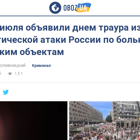
 июля объявили днем траура и
ической атаки России по боль
ким объектам
опивницкий
Криминал
5
1,5 т.