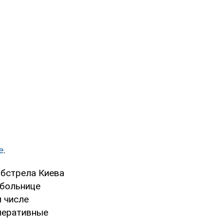
е
.
обстрела Киева
 больнице
м числе
оперативные