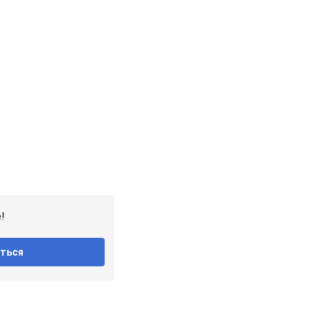
!
ться