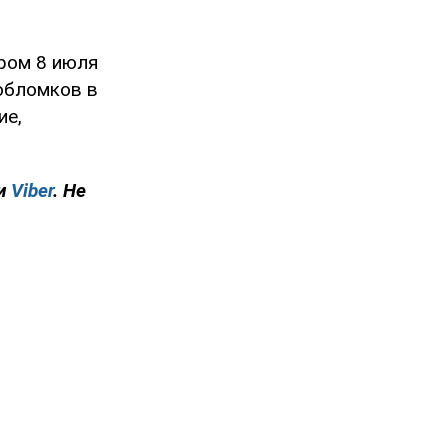
ром 8 июля
 обломков в
ие,
и
Viber
. Не