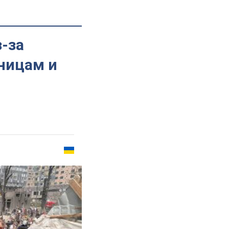
з-за
ницам и