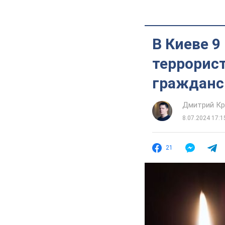
В Киеве 9
террорист
гражданс
Дмитрий Кр
8.07.2024 17:1
21