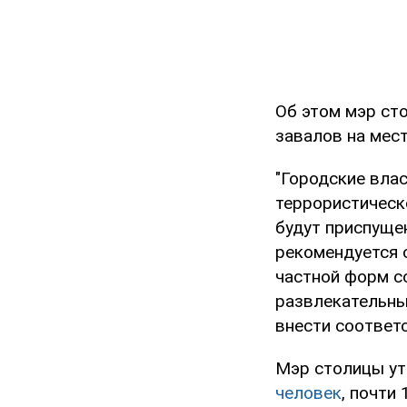
Об этом мэр ст
завалов на мес
"Городские вла
террористическо
будут приспуще
рекомендуется 
частной форм с
развлекательны
внести соответс
Мэр столицы ут
человек
, почти