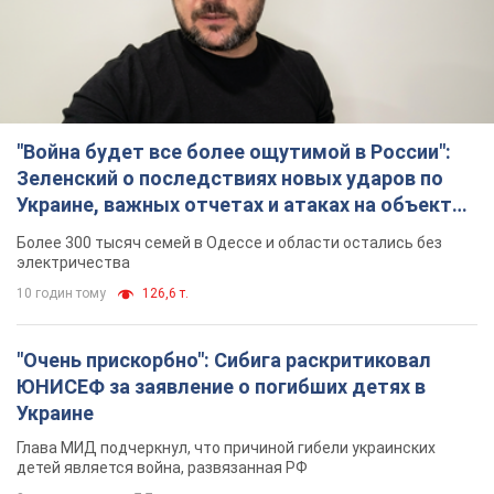
"Очень прискорбно": Сибига раскритиковал
ЮНИСЕФ за заявление о погибших детях в
Украине
Глава МИД подчеркнул, что причиной гибели украинских
детей является война, развязанная РФ
8 годин тому
7,7 т.
"Значительные разрушения": Россия нанесла
массированный удар по добывающим
активам и буровой площадке "Укрнафты"
Против добывающей инфраструктуры противник применил
десятки БПЛА
9 годин тому
6,1 т.