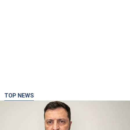
TOP NEWS
"Война будет все более ощутимой в России":
Зеленский о последствиях новых ударов по
Украине, важных отчетах и атаках на объекты
противника. Видео
Более 300 тысяч семей в Одессе и области остались без
электричества
10 годин тому
126,6 т.