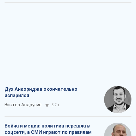
Дух Анкориджа окончательно
испарился
Виктор Андрусив
5,7 т.
Война и медиа: политика перешла в
соцсети, а СМИ играют по правилам
YouTube
Павел Казарин
3,0 т.
В плену собственных мифов: как
Константиновка стала главной
идеологической ловушкой для
российских оккупантов
Дмитрий Снегирев
6,4 т.
Рекрутинг: обновленный и, похоже,
полезный вражеский опыт, или
Диалектика требовательной трусости