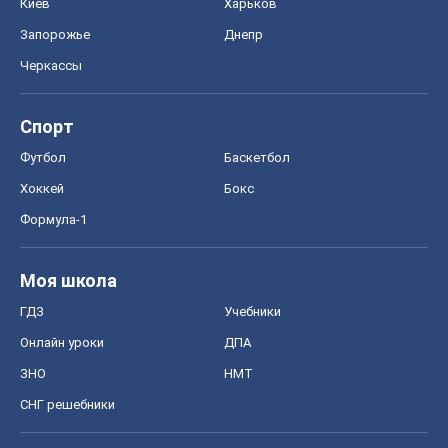
Моя школа
ГДЗ
Учебники
Онлайн уроки
ДПА
ЗНО
НМТ
СНГ решебники
Авто
Тест Драйв
Электромобили
Акции
Сервис
Food Oboz
Рецепты
Напитки
Диеты
Экономика