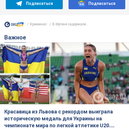
Красавица из Львова с рекордом выиграла
историческую медаль для Украины на
чемпионате мира по легкой атлетике U20.
Видео
Наша соотечественница блестяще выступила в Орегоне
9.08.2026 09:32
66,5 т.
Бритни Спирс призналась в уколах
красоты и показала последствия
неудачной косметологии: ходила
так почти месяц
Заметный эффект от процедуры сохранялся
около четырех недель
9.08.2026 13:19
3,4 т.