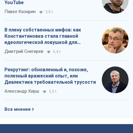
Александр Кирш
5,3 т.
Все мнения
О компании
Команда
Правовая информация
Политика
конфиденциальности
Реклама на сайте
Документы
Редакционная политика
Журналисты OBOZ.UA на месте
событий
OBOZ.UA
Политика