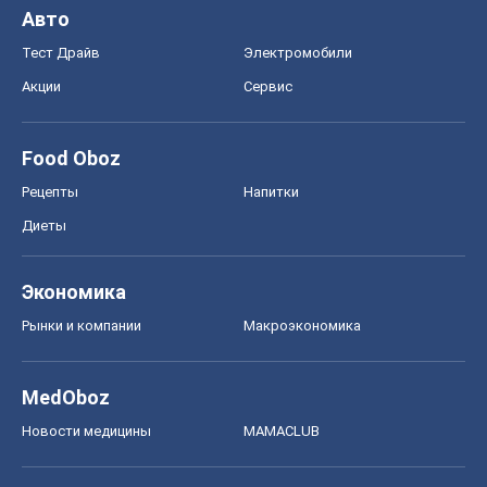
Рынки и компании
Mакроэкономика
MedOboz
Новости медицины
MAMACLUB
Шоу
Афиша
Сплетни
Красота
Мода
Женский Журнал