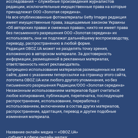
исследования – служебные произведения журналистов
редакции, исключительные имущественные права на которые
принадлежат ООО «Золотая середина».
На все опубликованные фотоматериалы Getty Images редакция
имеет имущественные права, защищаемые законом Украины
«Об авторских правах и смежных правах», никто не имеет права
без письменного разрешения ООО «Золотая середина» их
использовать, они не подлежат дальнейшему воспроизводству,
переводу, распространению в любой форме.
Редакция OBOZ.UA может не разделять точку зрения,
изложенную в авторском материале. За достоверность
информации, размещенной в рекламных материалах,
ответственность несет рекламодатель.
Запрещено использование материалов размещенных на этом
сайте, даже с указанием гиперссылки на страницу этого сайта,
логотипа OBOZ.UA или любого другого упоминания, но без
письменного разрешения Редакции/ООО «Золотая середина»
Незаконным использованием материалов будет считаться:
любое копирование, публикация, перепечатка, последующее
распространение, использование, переработка с
использованием, включением в состав других материалов,
распространение, адаптация, перевод и другие подобные
изменения материала.
Название онлайн медиа — «OBOZ.UA»
- субъект в сфере онлайн медиа;