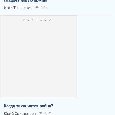
создает новую армию
Игар Тышкевич
5,7 т.
Когда закончится война?
Юрий Христензен
3,3 т.