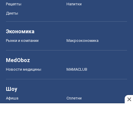
Рецепты
Напитки
Диеты
Экономика
Рынки и компании
Mакроэкономика
MedOboz
Новости медицины
MAMACLUB
Шоу
Афиша
Сплетни
Красота
Мода
Женский Журнал