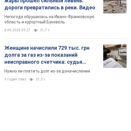
жары прошел сильный ливень:
дороги превратились в реки. Видео
Непогода обрушилась на Ивано-Франковскую
область и курортный Буковель
8.08.2026 09:27
31,7 т.
Женщине начислили 729 тыс. грн
долга за газ из-за показаний
неисправного счетчика: судья
вынес неожиданное решение
Нужно ли платить долг из-за доначисления
9 годин тому
31,3 т.